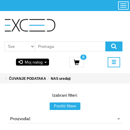
Kategorije
Početna
Akcija
Konfigurator
Kontakt
Uslovi
0
korišćenja i
Moj nalog
kupovina
GIGABYTE
ČUVANJE PODATAKA
NAS uređaji
& STEAM
Izabrani filteri:
PoweredByAsus
Poništi filtere
MICROSOFT
Proizvođač