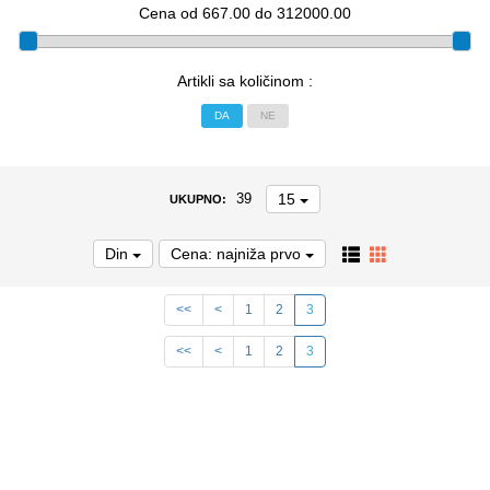
Cena od 667.00 do 312000.00
Artikli sa količinom :
DA
NE
15
39
UKUPNO:
Din
Cena: najniža prvo
<<
<
1
2
3
<<
<
1
2
3