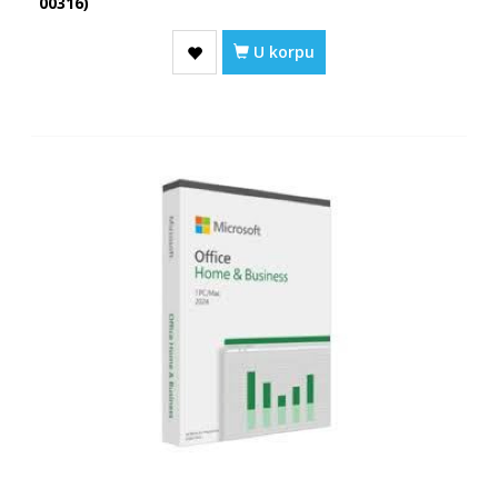
00316)
U korpu