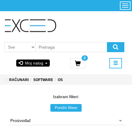
Kategorije
Početna
Akcija
Konfigurator
Kontakt
Uslovi
0
korišćenja i
Moj nalog
kupovina
GIGABYTE
RAČUNARI
SOFTWARE
OS
& STEAM
Izabrani filteri:
PoweredByAsus
Poništi filtere
MICROSOFT
Proizvođač