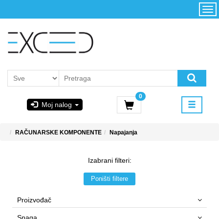
Kategorije
Početna
Akcija
Konfigurator
Kontakt
Uslovi
0
korišćenja i
Moj nalog
kupovina
GIGABYTE
RAČUNARSKE KOMPONENTE
Napajanja
& STEAM
Izabrani filteri:
PoweredByAsus
Poništi filtere
MICROSOFT
Proizvođač
Snaga