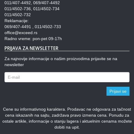
011/407-4492, 069/407-4492
011/4502-736, 011/4502-734
011/4502-732
Reklamacije:
069/407-4491 , 011/4502-733
office@exceed.rs
Radno vreme: pon-pet 09-17h
PRIJAVA ZA NEWSLETTER
Za najnovije informacije o našim proizvodima prijavite se na
newsletter
Prijavi se
Cene su informativnog karaktera. Prodavac ne odgovara za tačnost
cena iskazanih na sajtu, zadržava pravo izmena cena. Ponudu za
ostale artikle, informacije o stanju lagera i aktuelnim cenama možete
dobiti na upit.