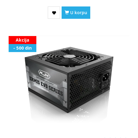
U korpu
Akcija
- 500 din