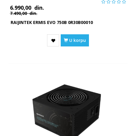
6.990,00
din.
7.490,00
din.
RAIJINTEK ERMIS EVO 750B 0R30B00010
U korpu