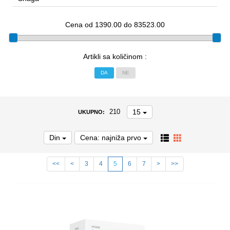
Cena od 1390.00 do 83523.00
Artikli sa količinom :
DA
NE
15
210
UKUPNO:
Din
Cena: najniža prvo
<<
<
3
4
5
6
7
>
>>