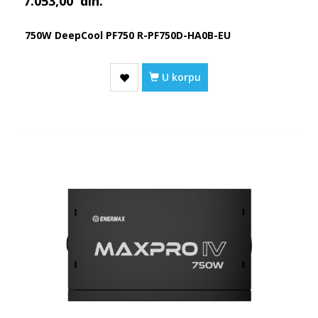
7.053,00
din.
750W DeepCool PF750 R-PF750D-HA0B-EU
U korpu