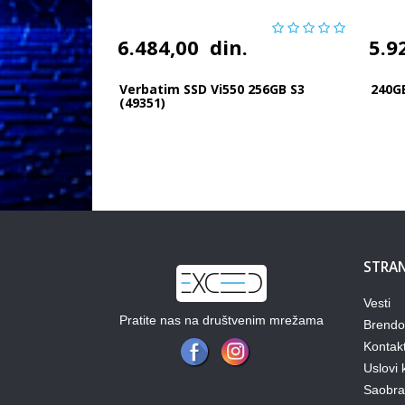
6.484,00
din.
5.9
Verbatim SSD Vi550 256GB S3
240G
(49351)
STRAN
Vesti
Pratite nas na društvenim mrežama
Brendo
Kontak
Uslovi 
Saobraz