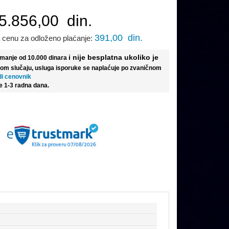
5.856,00
din.
391,00
din.
 cenu za odloženo plaćanje:
i nije besplatna ukoliko je
e manje od 10.000 dinara
tom slučaju, usluga isporuke se naplaćuje po zvaničnom
di cenovnik
e 1-3 radna dana.