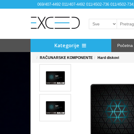
069/407-4492 011/407-4492 011/4502-736 011/4502-73
Kategorije
Početna
RAČUNARSKE KOMPONENTE
Hard diskovi