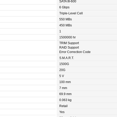
SATA III-600
6 Gbps
Triple-Level Cell
550 MBs
450 MBs
1
1500000 hr
TRIM Support
RAID Support
Error Correction Code
S.M.A.R.T.
1500G
20G
5 V
100 mm
7 mm
69.9 mm
0.063 kg
Retail
Yes