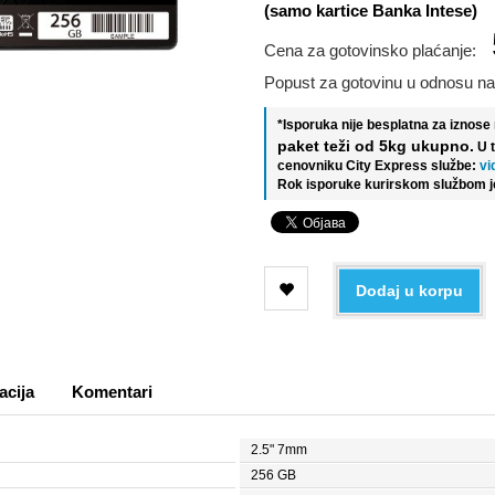
(samo kartice Banka Intese)
Cena za gotovinsko plaćanje:
Popust za gotovinu u odnosu na
*Isporuka nije besplatna za iznos
paket teži od 5kg ukupno.
U 
cenovniku City Express službe:
vi
Rok isporuke kurirskom službom j
Dodaj u korpu
acija
Komentari
2.5" 7mm
256 GB