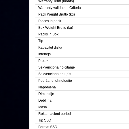
Warranty Term (month)
Warranty validation Criteria
Pack Weight Brutto (kg)
Pieces in pack
Box Weight Brutto (kg)
Packs in Box
Tip
Kapacitet diska
Interfejs
Protok
Sekvencionalno čitanje
Sekvencionalan upis
Podržane tehnologije
Napomena
Dimenzije
Debljina
Masa
Reklamacioni period
Tip SSD
Format SSD