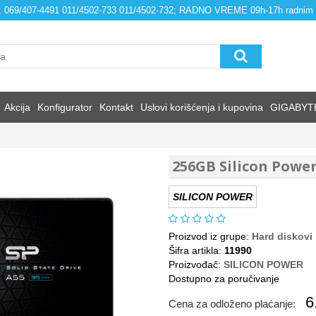
4; 069/407-4491 011/4502-733 011/4502-732; RADNO VREME 09h-17h radnim
Akcija
Konfigurator
Kontakt
Uslovi korišćenja i kupovina
GIGABYT
256GB Silicon Powe
SILICON POWER
Proizvod iz grupe:
Hard diskovi
Šifra artikla:
11990
Proizvođač:
SILICON POWER
Dostupno za poručivanje
6
Cena za odloženo plaćanje: