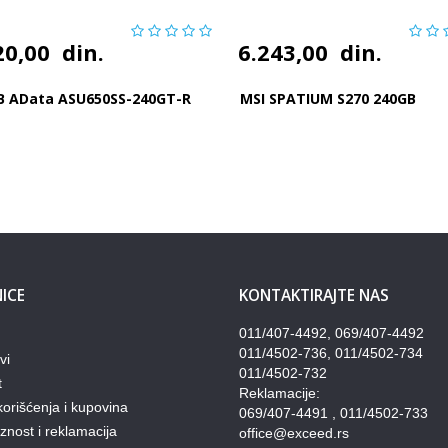
20,00
din.
6.243,00
din.
B AData ASU650SS-240GT-R
MSI SPATIUM S270 240GB
ICE
KONTAKTIRAJTE NAS
011/407-4492, 069/407-4492
011/4502-736, 011/4502-734
vi
011/4502-732
t
Reklamacije:
korišćenja i kupovina
069/407-4491 , 011/4502-733
nost i reklamacija
office@exceed.rs