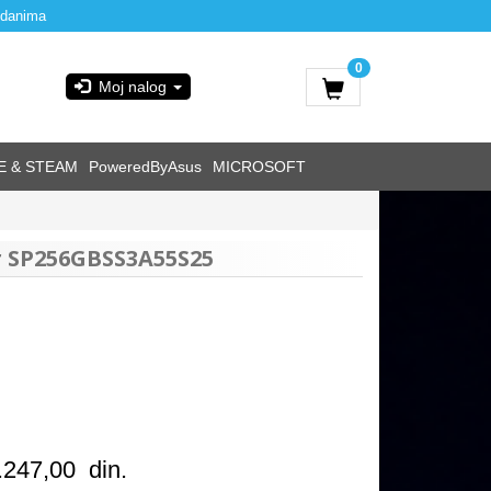
 danima
0
Moj nalog
E & STEAM
PoweredByAsus
MICROSOFT
r SP256GBSS3A55S25
.247,00
din.