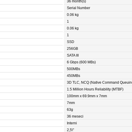
36 month(s)
Serial Number
0.06 kg
1
0.06 kg
1
SSD
256GB
SATA III
6 Gbps (600 MBs)
500MBs
450MBs
3D TLC, NCQ (Native Command Queuing)
1.5 Million Hours Reliability (MTBF)
100mm x 69.9mm x 7mm
7mm
63g
36 meseci
Interni
2,5\"