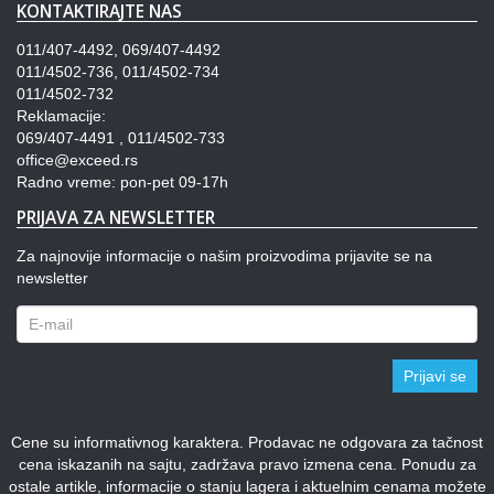
KONTAKTIRAJTE NAS
011/407-4492, 069/407-4492
011/4502-736, 011/4502-734
011/4502-732
Reklamacije:
069/407-4491 , 011/4502-733
office@exceed.rs
Radno vreme: pon-pet 09-17h
PRIJAVA ZA NEWSLETTER
Za najnovije informacije o našim proizvodima prijavite se na
newsletter
Prijavi se
Cene su informativnog karaktera. Prodavac ne odgovara za tačnost
cena iskazanih na sajtu, zadržava pravo izmena cena. Ponudu za
ostale artikle, informacije o stanju lagera i aktuelnim cenama možete