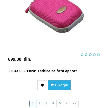
699,00
din.
S BOX CLS 1109P Torbica za foto aparat
U korpu
1
2
3
4
5
>
>>