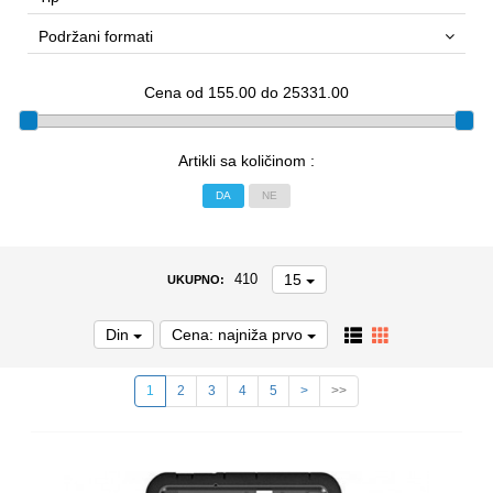
Podržani formati
Cena od 155.00 do 25331.00
Artikli sa količinom :
DA
NE
15
410
UKUPNO:
Din
Cena: najniža prvo
1
2
3
4
5
>
>>