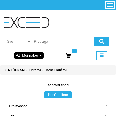
Kategorije
Početna
Akcija
Konfigurator
Kontakt
Uslovi
0
korišćenja i
Moj nalog
kupovina
GIGABYTE
RAČUNARI
Oprema
Torbe i rančevi
& STEAM
Izabrani filteri:
PoweredByAsus
Poništi filtere
MICROSOFT
Proizvođač
Tip