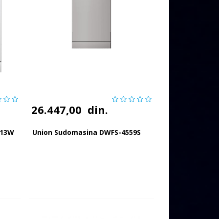
26.447,00
din.
513W
Union Sudomasina DWFS-4559S