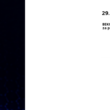
29
BEK
za p