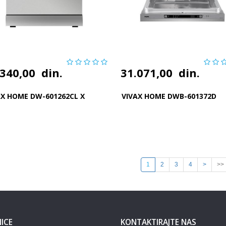
.340,00
din.
31.071,00
din.
AX HOME DW-601262CL X
VIVAX HOME DWB-601372D
1
2
3
4
>
>>
ICE
KONTAKTIRAJTE NAS