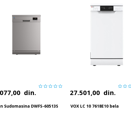
.077,00
din.
27.501,00
din.
on Sudomasina DWFS-60513S
VOX LC 10 7618E10 bela