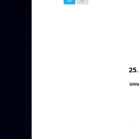
DA
NE
25
Uni