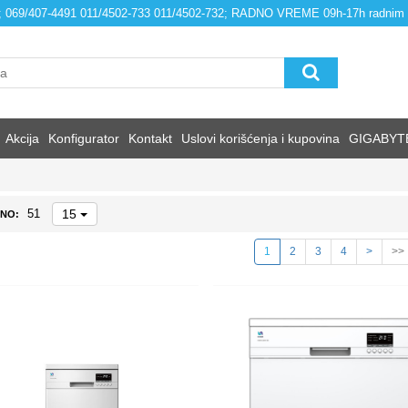
4; 069/407-4491 011/4502-733 011/4502-732; RADNO VREME 09h-17h radnim
Akcija
Konfigurator
Kontakt
Uslovi korišćenja i kupovina
GIGABYT
15
51
NO:
1
2
3
4
>
>>