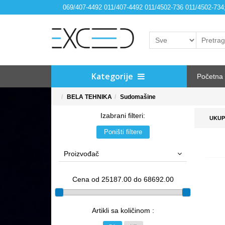
069/407-4492 011/407-4492 011/4502-736 011/4502-73
Kategorije
Početna
BELA TEHNIKA
Sudomašine
Izabrani filteri:
UKUP
Poništi filtere
Proizvođač
Cena od 25187.00 do 68692.00
Artikli sa količinom :