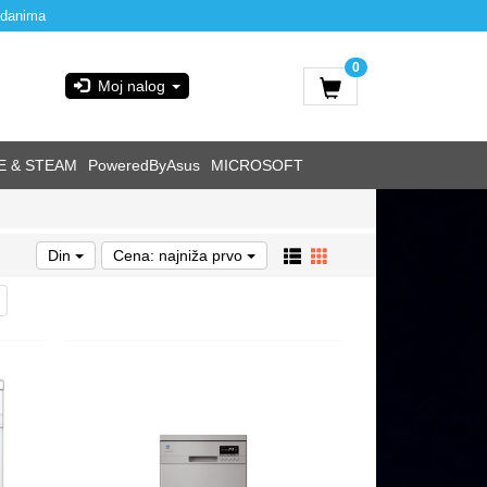
 danima
0
Moj nalog
E & STEAM
PoweredByAsus
MICROSOFT
Din
Cena: najniža prvo