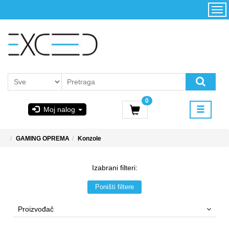
Kategorije
Početna
Akcija
Konfigurator
Kontakt
Uslovi
0
korišćenja i
Moj nalog
kupovina
GIGABYTE
GAMING OPREMA
Konzole
& STEAM
Izabrani filteri:
PoweredByAsus
Poništi filtere
MICROSOFT
Proizvođač