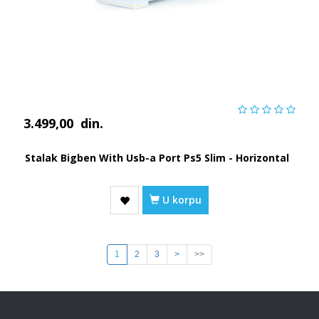
3.499,00
din.
Stalak Bigben With Usb-a Port Ps5 Slim - Horizontal
U korpu
1
2
3
>
>>