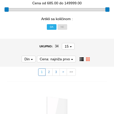
Cena od 685.00 do 149999.00
Artikli sa količinom :
DA
NE
15
34
UKUPNO:
Din
Cena: najniža prvo
1
2
3
>
>>