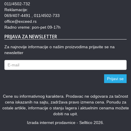
011/4502-732
Reklamacije:
069/407-4491 , 011/4502-733
office@exceed.rs
Radno vreme: pon-pet 09-17h
PRIJAVA ZA NEWSLETTER
Za najnovije informacije o našim proizvodima prijavite se na
newsletter
Prijavi se
Cene su informativnog karaktera. Prodavac ne odgovara za tačnost
cena iskazanih na sajtu, zadržava pravo izmena cena. Ponudu za
ostale artikle, informacije o stanju lagera i aktuelnim cenama možete
dobiti na upit.
Izrada internet prodavnice - Selltico 2026.