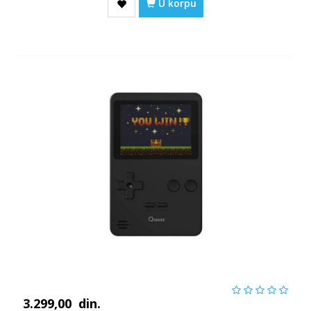
U korpu
3.299,00
din.