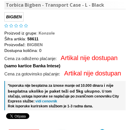
Torbica Bigben - Transport Case - L - Black
BIGBEN
Proizvod iz grupe:
Konzole
Šifra artikla:
58611
Proizvođač:
BIGBEN
Dostupna količina: 0
Artikal nije dostupan
Cena za odloženo plaćanje:
(samo kartice Banka Intese)
Artikal nije dostupan
Cena za gotovinsko plaćanje:
i nije
*Isporuka nije besplatna za iznose manje od 10.000 dinara
besplatna ukoliko je paket teži od 5kg ukupno.
U tom
slučaju, usluga isporuke se naplaćuje po zvaničnom cenovniku City
Express službe:
vidi cenovnik
Rok isporuke kurirskom službom je 1-3 radna dana.