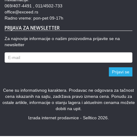
069/407-4491 , 011/4502-733
office@exceed.rs
Radno vreme: pon-pet 09-17h
PRIJAVA ZA NEWSLETTER
Za najnovije informacije o našim proizvodima prijavite se na
newsletter
Prijavi se
Cene su informativnog karaktera. Prodavac ne odgovara za tačnost
cena iskazanih na sajtu, zadržava pravo izmena cena. Ponudu za
ostale artikle, informacije o stanju lagera i aktuelnim cenama možete
dobiti na upit.
Izrada internet prodavnice - Selltico 2026.