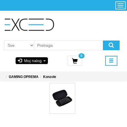
Kategorije
Početna
Akcija
Konfigurator
Kontakt
Uslovi
0
korišćenja i
Moj nalog
kupovina
GIGABYTE
GAMING OPREMA
Konzole
& STEAM
PoweredByAsus
MICROSOFT