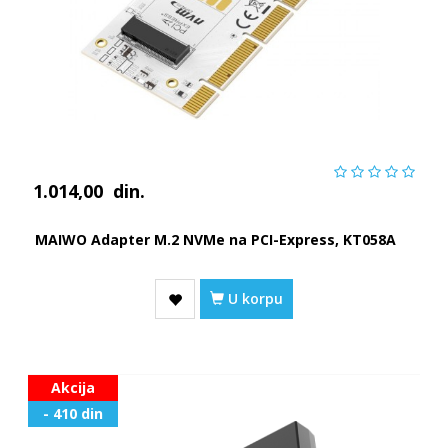
1.014,00
din.
MAIWO Adapter M.2 NVMe na PCI-Express, KT058A
U korpu
Akcija
- 410 din