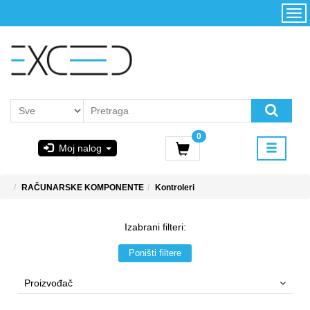
Kategorije
Početna
Akcija
Konfigurator
Kontakt
Uslovi
0
korišćenja i
Moj nalog
kupovina
GIGABYTE
RAČUNARSKE KOMPONENTE
Kontroleri
& STEAM
Izabrani filteri:
PoweredByAsus
Poništi filtere
MICROSOFT
Proizvođač