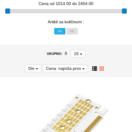
Cena od 1014.00 do 2454.00
Artikli sa količinom :
DA
NE
15
8
UKUPNO:
Din
Cena: najniža prvo