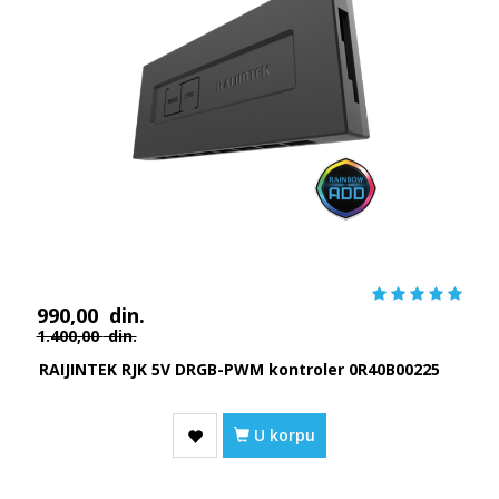
990,00
din.
1.400,00
din.
RAIJINTEK RJK 5V DRGB-PWM kontroler 0R40B00225
U korpu