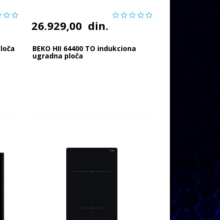
26.929,00
din.
loča
BEKO HII 64400 TO indukciona
ugradna ploča