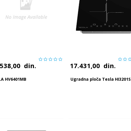
.538,00
din.
17.431,00
din.
LA HV6401MB
Ugradna ploča Tesla HI3201