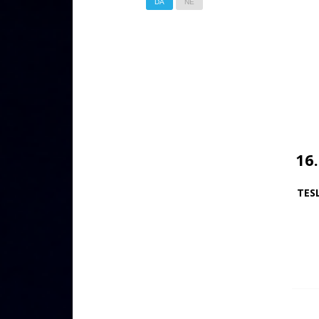
DA
NE
16
TES