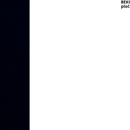
BEK
ploč