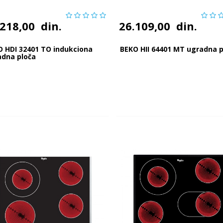
.218,00
din.
26.109,00
din.
O HDI 32401 TO indukciona
BEKO HII 64401 MT ugradna p
adna ploča