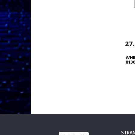
27
WHI
813
STRAN