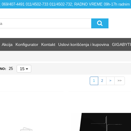
4; 069/407-4491 011/4502-733 011/4502-732; RADNO VREME 09h-17h radnim
Akcija
Konfigurator
Kontakt
Uslovi korišćenja i kupovina
GIGABYT
15
25
NO:
1
2
>
>>