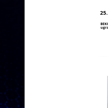
25
BEK
ugr