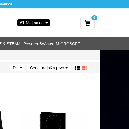
 danima
0
Moj nalog
E & STEAM
PoweredByAsus
MICROSOFT
Din
Cena: najniža prvo