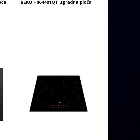
oča
BEKO HII64401QT ugradna ploča