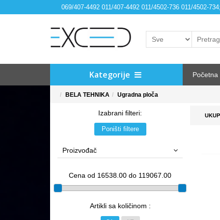
069/407-4492 011/407-4492 011/4502-736 011/4502-73
Kategorije
Početna
BELA TEHNIKA
Ugradna ploča
Izabrani filteri:
UKUP
Poništi filtere
Proizvođač
Cena od 16538.00 do 119067.00
Artikli sa količinom :