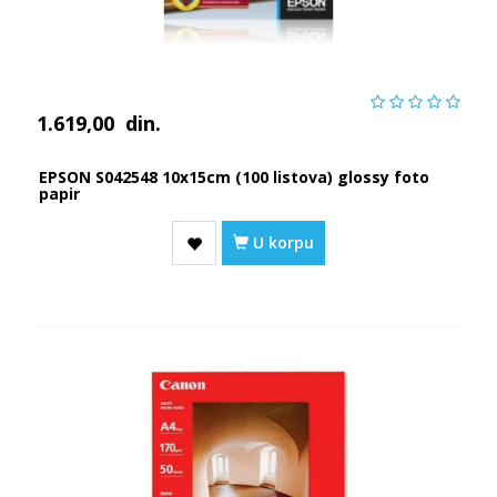
1.619,00
din.
EPSON S042548 10x15cm (100 listova) glossy foto
papir
U korpu