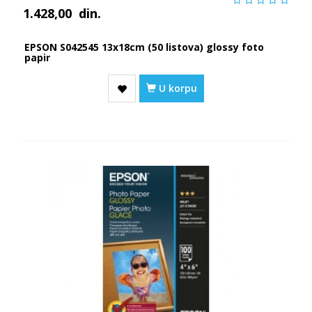
1.428,00
din.
EPSON S042545 13x18cm (50 listova) glossy foto
papir
U korpu