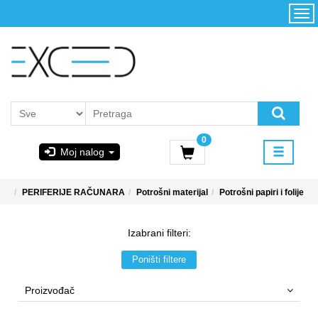
Kategorije
Početna
Akcija
Konfigurator
Kontakt
Uslovi
0
korišćenja i
Moj nalog
kupovina
GIGABYTE
PERIFERIJE RAČUNARA
Potrošni materijal
Potrošni papiri i folije
& STEAM
Izabrani filteri:
PoweredByAsus
Poništi filtere
MICROSOFT
Proizvođač