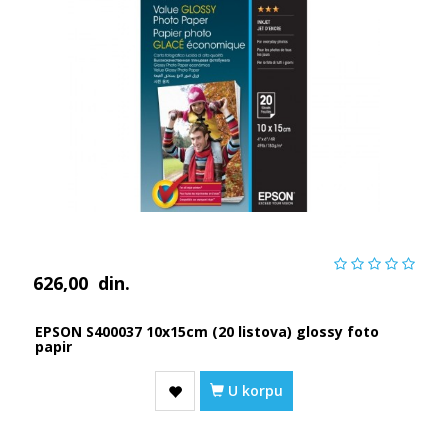
626,00
din.
EPSON S400037 10x15cm (20 listova) glossy foto
papir
U korpu