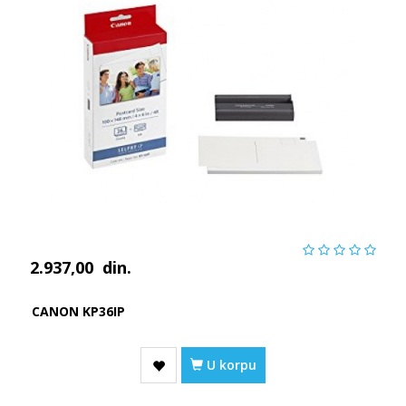
2.937,00
din.
CANON KP36IP
U korpu