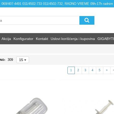
4; 069/407-4491 011/4502-733 011/4502-732; RADNO VREME 09h-17h radnim
Akcija
Konfigurator
Kontakt
Uslovi korišćenja i kupovina
GIGABYT
15
309
NO:
1
2
3
4
5
>