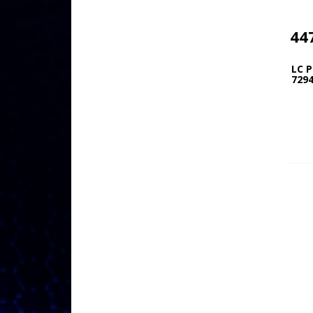
44
LC 
7294