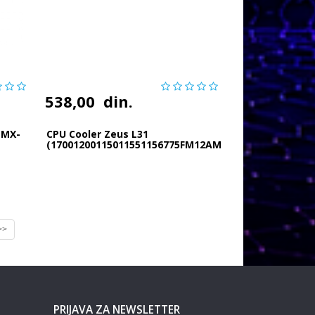
538,00
din.
 MX-
CPU Cooler Zeus L31
(17001200115011551156775FM12AM2+AM3+AM4)
TDP 65W
>>
PRIJAVA ZA NEWSLETTER