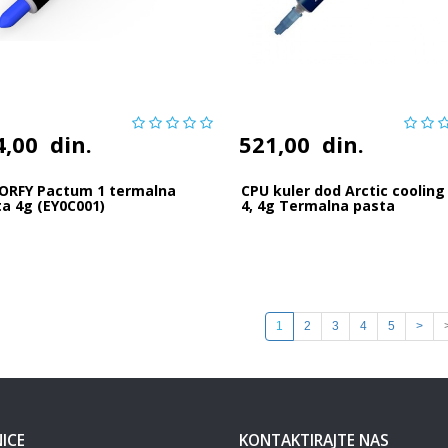
4,00
din.
521,00
din.
ORFY Pactum 1 termalna
CPU kuler dod Arctic cooling
a 4g (EY0C001)
4, 4g Termalna pasta
1
2
3
4
5
>
ICE
KONTAKTIRAJTE NAS