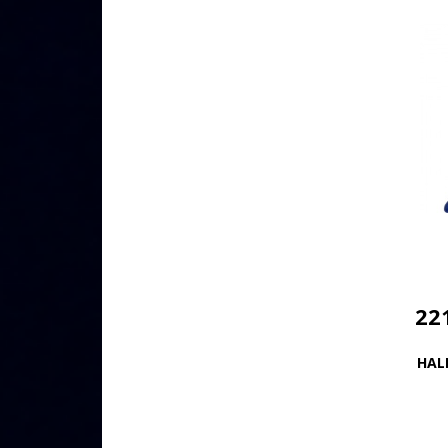
22
HALN