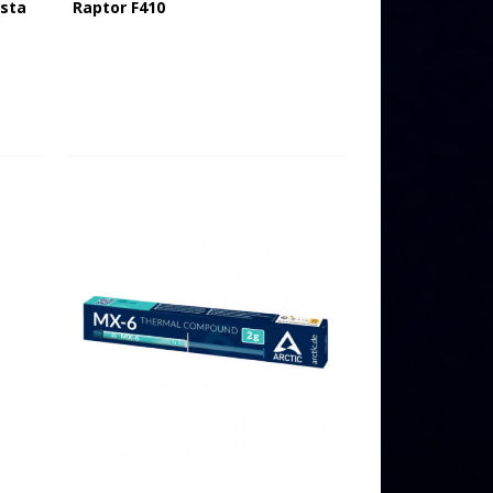
asta
Raptor F410