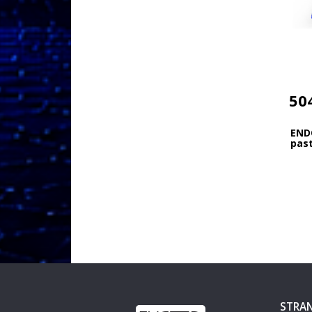
50
END
past
STRAN