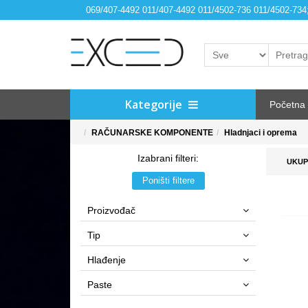
069/407-4492 011/407-4492 011/4502-736 011/4502-73
Kategorije
Početna
RAČUNARSKE KOMPONENTE
Hladnjaci i oprema
Izabrani filteri:
UKUP
Poništi filtere
Proizvođač
Tip
Hlađenje
Paste