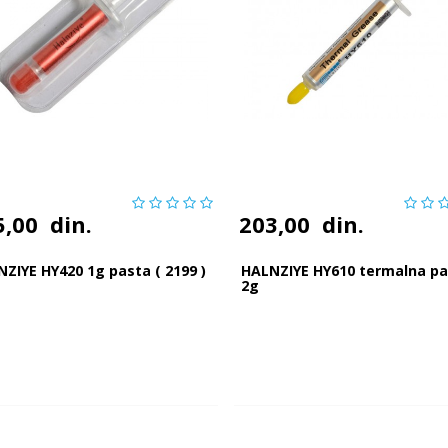
5,00
din.
203,00
din.
ZIYE HY420 1g pasta ( 2199 )
HALNZIYE HY610 termalna p
2g