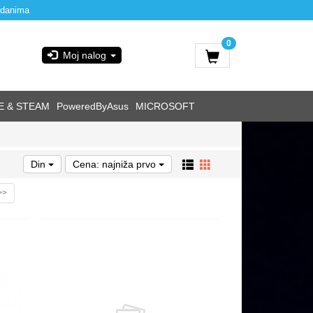
 danima
0
Moj nalog
E & STEAM
PoweredByAsus
MICROSOFT
Din
Cena: najniža prvo
>>