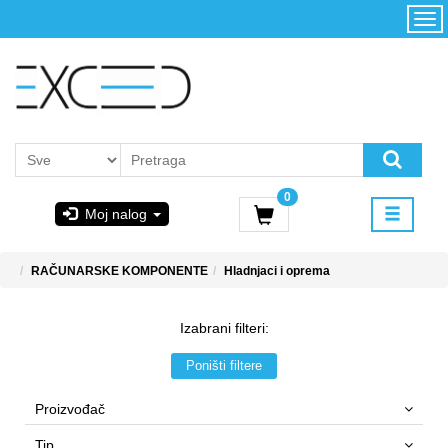
Kategorije
Početna
Akcija
Konfigurator
Kontakt
Uslovi
0
korišćenja i
Moj nalog
kupovina
GIGABYTE
RAČUNARSKE KOMPONENTE
Hladnjaci i oprema
& STEAM
Izabrani filteri:
PoweredByAsus
Poništi filtere
MICROSOFT
Proizvođač
Tip