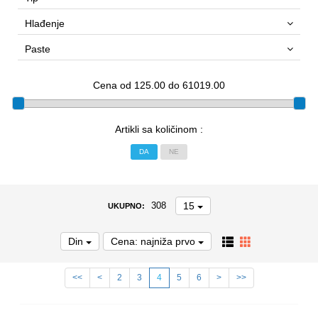
Hlađenje
Paste
Cena od 125.00 do 61019.00
Artikli sa količinom :
DA
NE
15
308
UKUPNO:
Din
Cena: najniža prvo
<<
<
2
3
4
5
6
>
>>