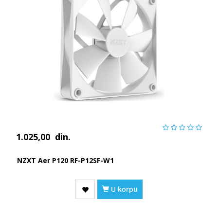
1.025,00
din.
NZXT Aer P120 RF-P12SF-W1
U korpu