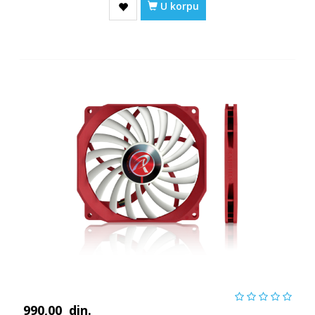
U korpu
990,00
din.