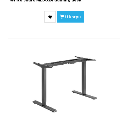
U korpu