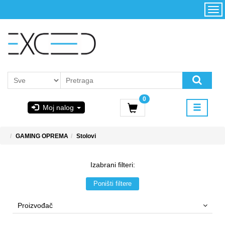
Kategorije
Početna
Akcija
Konfigurator
Kontakt
Uslovi
0
korišćenja i
Moj nalog
kupovina
GIGABYTE
GAMING OPREMA
Stolovi
& STEAM
Izabrani filteri:
PoweredByAsus
Poništi filtere
MICROSOFT
Proizvođač