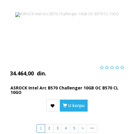
34.464,00
din.
ASROCK Intel Arc B570 Challenger 10GB OC B570 CL
10GO
U korpu
1
2
3
4
5
>
>>