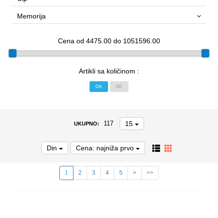
Memorija
Cena od 4475.00 do 1051596.00
Artikli sa količinom :
DA
NE
15
117
UKUPNO:
Din
Cena: najniža prvo
1
2
3
4
5
>
>>