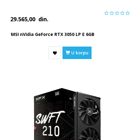
29.565,00
din.
MSI nVidia GeForce RTX 3050 LP E 6GB
U korpu