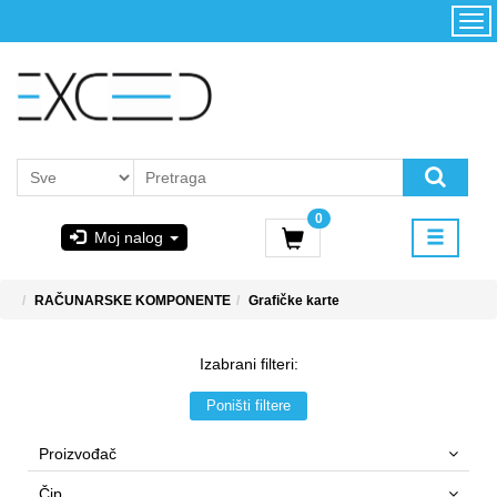
Kategorije
Početna
Akcija
Konfigurator
Kontakt
Uslovi
0
korišćenja i
Moj nalog
kupovina
GIGABYTE
RAČUNARSKE KOMPONENTE
Grafičke karte
& STEAM
Izabrani filteri:
PoweredByAsus
Poništi filtere
MICROSOFT
Proizvođač
Čip