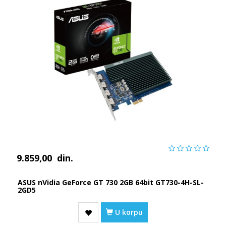
9.859,00
din.
ASUS nVidia GeForce GT 730 2GB 64bit GT730-4H-SL-
2GD5
U korpu