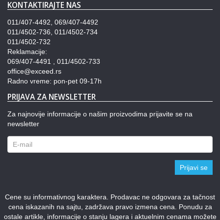
KONTAKTIRAJTE NAS
011/407-4492, 069/407-4492
011/4502-736, 011/4502-734
011/4502-732
Reklamacije:
069/407-4491 , 011/4502-733
office@exceed.rs
Radno vreme: pon-pet 09-17h
PRIJAVA ZA NEWSLETTER
Za najnovije informacije o našim proizvodima prijavite se na
newsletter
Prijavi se
Cene su informativnog karaktera. Prodavac ne odgovara za tačnost
cena iskazanih na sajtu, zadržava pravo izmena cena. Ponudu za
ostale artikle, informacije o stanju lagera i aktuelnim cenama možete