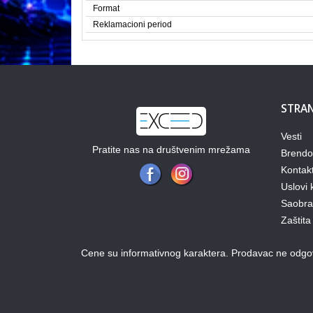
Format
Reklamacioni period
STRAN
Vesti
Pratite nas na društvenim mrežama
Brendo
Kontak
Uslovi 
Saobraz
Zaštita
Cene su informativnog karaktera. Prodavac ne odgova