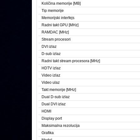
Količina memorije [MB]
Tip memorije
Memorijski interfejs
Radni takt GPU [MHz]
RAMDAC [MHz]
Stream procesori
DVI izlaz
D-sub izlaz
Radni takt stream procesora [MHz]
HDTV izlaz
Video izlaz
Video ulaz
Takt memorije [MHz]
Dual D-sub izlaz
Dual DVI izlaz
HDMI
Display port
Maksimalna rezolucija
Grafika