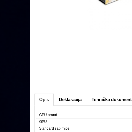
Opis
Deklaracija
Tehnička dokument
GPU brand
GPU
Standard sabirnice