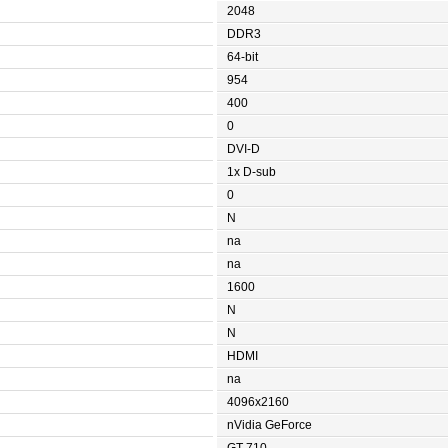
2048
DDR3
64-bit
954
400
0
DVI-D
1x D-sub
0
N
na
na
1600
N
N
HDMI
na
4096x2160
nVidia GeForce