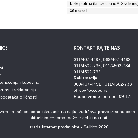
Niskoprofilna (bracket pune ATX veličine
36 meseci
ICE
KONTAKTIRAJTE NAS
011/407-4492, 069/407-4492
011/4502-736, 011/4502-734
vi
011/4502-732
t
Reklamacije:
korišćenja i kupovina
069/407-4491 , 011/4502-733
nost i reklamacija
office@exceed.rs
Radno vreme: pon-pet 09-17h
 podataka o ličnosti
ra za tačnost cena iskazanih na sajtu, zadržava pravo izmena cena. Pon
aktuelnim cenama možete dobiti na upit.
Izrada internet prodavnice - Selltico 2026.