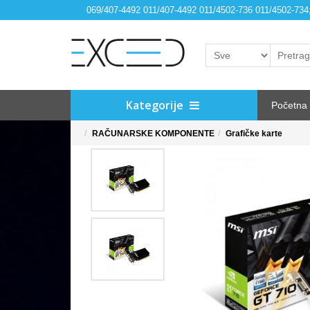
069/407-4492 011/407-4492 011/4502-736 011/4502-73
Kategorije
Početna
RAČUNARSKE KOMPONENTE
Grafičke karte