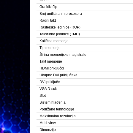
Model
Grafički čip
Broj unificiranih procesora
Radni takt
Rasterske jedinice (ROP)
Teksturne jedinice (TMU)
Količina memorije
Tip memorije
Širina memorijske magistrale
Takt memorije
HDMI priključci
Ukupno DVI priključaka
DVI priključci
VGA D-sub
Slot
Sistem hlađenja
Podržane tehnologije
Maksimalna rezolucija
Multi-view
Dimenzije