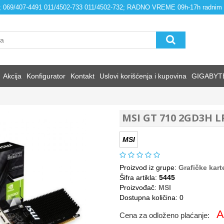
4; 069/407-4491 011/4502-733 011/4502-732; RADNO VREME 09h-17h radnim
Akcija
Konfigurator
Kontakt
Uslovi korišćenja i kupovina
GIGABYT
MSI GT 710 2GD3H LP 
MSI
Proizvod iz grupe:
Grafičke kart
Šifra artikla:
5445
Proizvođač:
MSI
Dostupna količina: 0
A
Cena za odloženo plaćanje: