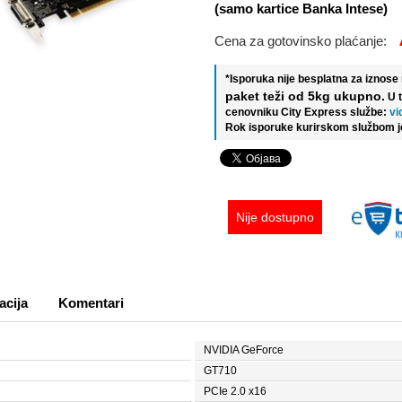
(samo kartice Banka Intese)
Cena za gotovinsko plaćanje:
*Isporuka nije besplatna za iznos
paket teži od 5kg ukupno.
U 
cenovniku City Express službe:
vi
Rok isporuke kurirskom službom j
Nije dostupno
acija
Komentari
NVIDIA GeForce
GT710
PCIe 2.0 x16