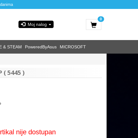
 danima
0
Moj nalog
E & STEAM
PoweredByAsus
MICROSOFT
( 5445 )
e
rtikal nije dostupan