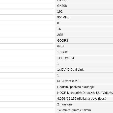
GT 710
GK208
192
954MHz
8
16
2GB
GDDR3
64bit
1.6GHz
1x HDMI 1.4
1
1x DVI-D Dual Link
1
PCI-Express 2.0
Heatsink pasivno hlađenje
HDCP, Microsoft® DirectX® 12, nVidia® 
4.096 X 2.160 (digitalna povezivost)
2 monitora
146mm x 69mm x 19mm