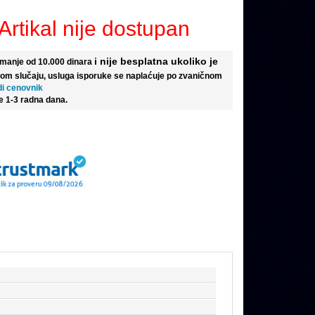
Artikal nije dostupan
i nije besplatna ukoliko je
e manje od 10.000 dinara
tom slučaju, usluga isporuke se naplaćuje po zvaničnom
di cenovnik
e 1-3 radna dana.