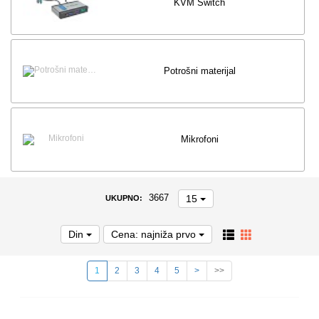
KVM Switch
Potrošni materijal
Mikrofoni
15
3667
UKUPNO:
Din
Cena: najniža prvo
1
2
3
4
5
>
>>