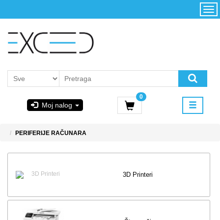
Kategorije
Početna
Akcija
Konfigurator
Kontakt
Uslovi
0
korišćenja i
Moj nalog
kupovina
GIGABYTE
PERIFERIJE RAČUNARA
& STEAM
PoweredByAsus
3D Printeri
MICROSOFT