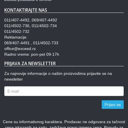
KONTAKTIRAJTE NAS
011/407-4492, 069/407-4492
011/4502-736, 011/4502-734
011/4502-732
Reklamacije:
069/407-4491 , 011/4502-733
office@exceed.rs
Radno vreme: pon-pet 09-17h
PRIJAVA ZA NEWSLETTER
Za najnovije informacije o našim proizvodima prijavite se na
newsletter
Prijavi se
Cene su informativnog karaktera. Prodavac ne odgovara za tačnost
cena iskazanih na sajtu, zadržava pravo izmena cena. Ponudu za