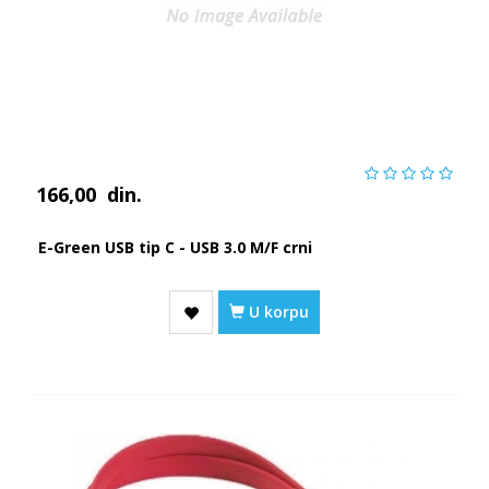
166,00
din.
E-Green USB tip C - USB 3.0 M/F crni
U korpu