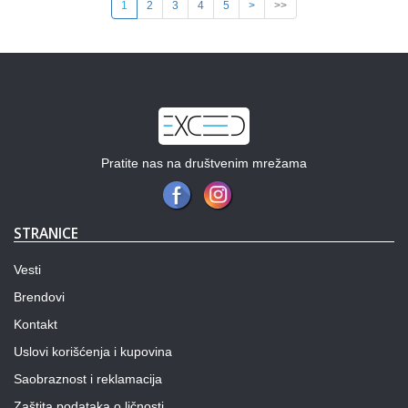
1
2
3
4
5
>
>>
Pratite nas na društvenim mrežama
STRANICE
Vesti
Brendovi
Kontakt
Uslovi korišćenja i kupovina
Saobraznost i reklamacija
Zaštita podataka o ličnosti