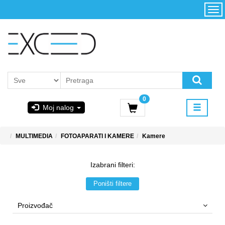
Kategorije
Početna
Akcija
Konfigurator
Kontakt
Uslovi
0
korišćenja i
Moj nalog
kupovina
GIGABYTE
MULTIMEDIA
FOTOAPARATI I KAMERE
Kamere
& STEAM
Izabrani filteri:
PoweredByAsus
Poništi filtere
MICROSOFT
Proizvođač