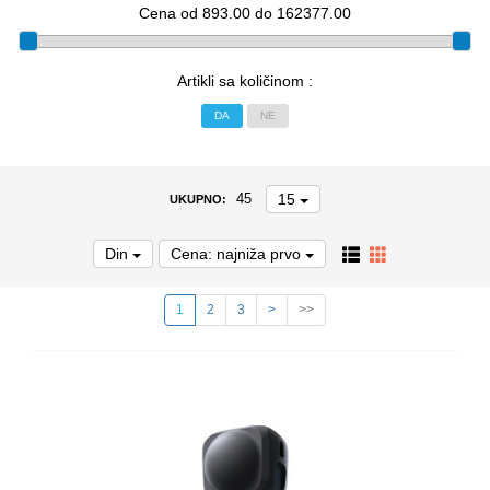
Cena od 893.00 do 162377.00
Artikli sa količinom :
DA
NE
15
45
UKUPNO:
Din
Cena: najniža prvo
1
2
3
>
>>