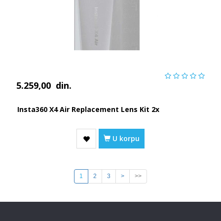
5.259,00
din.
Insta360 X4 Air Replacement Lens Kit 2x
U korpu
1
2
3
>
>>