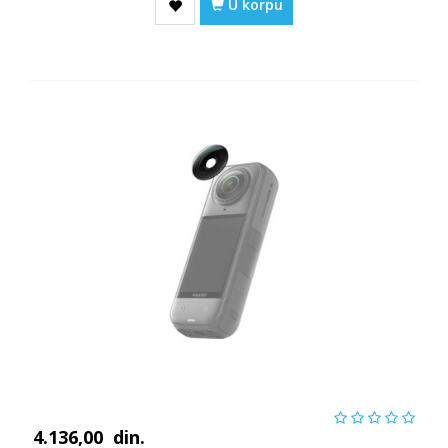
U korpu
4.136,00
din.