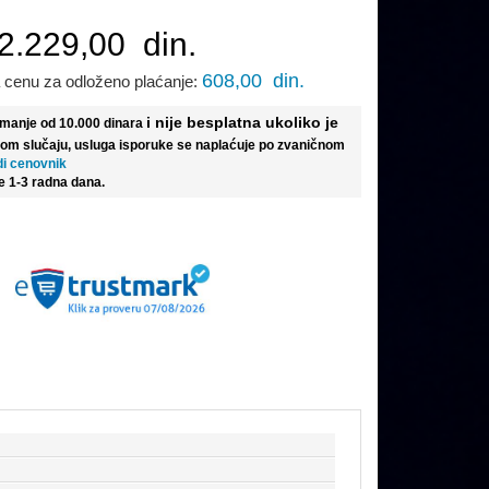
2.229,00
din.
608,00
din.
 cenu za odloženo plaćanje:
i nije besplatna ukoliko je
e manje od 10.000 dinara
tom slučaju, usluga isporuke se naplaćuje po zvaničnom
di cenovnik
e 1-3 radna dana.