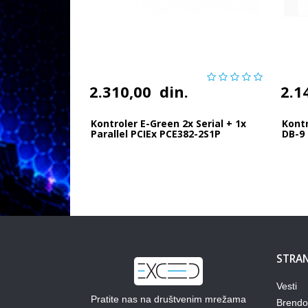
2.310,00
din.
2.1
Kontroler E-Green 2x Serial + 1x
Kontr
Parallel PCIEx PCE382-2S1P
DB-9
STRAN
Vesti
Pratite nas na društvenim mrežama
Brendo