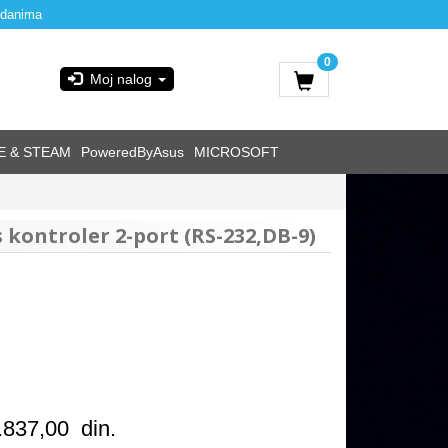
 danima
0
Moj nalog
E & STEAM
PoweredByAsus
MICROSOFT
 kontroler 2-port (RS-232,DB-9)
.837,00
din.