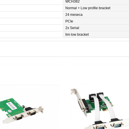
WCH382
Normal + Low profile bracket
24 meseca
PCIe
2x Serial
lim low bracket