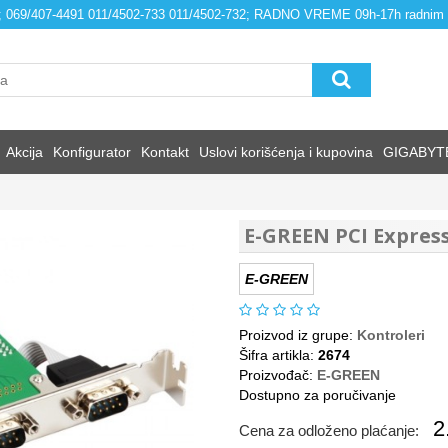
4; 069/407-4491 011/4502-733 011/4502-732; RADNO VREME 09h-17h radnim
Akcija
Konfigurator
Kontakt
Uslovi korišćenja i kupovina
GIGABYT
E-GREEN PCI Express
E-GREEN
Proizvod iz grupe:
Kontroleri
Šifra artikla:
2674
Proizvođač:
E-GREEN
Dostupno za poručivanje
2
Cena za odloženo plaćanje: