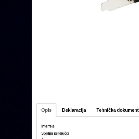
Opis
Deklaracija
Tehnička dokument
Interfejs
Spoljni priključci