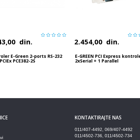
43,00
din.
2.454,00
din.
oler E-Green 2-ports RS-232
E-GREEN PCI Express kontrol
 PCIEx PCE382-2S
2xSerial + 1 Parallel
ICE
KONTAKTIRAJTE NAS
011/407-4492, 069/407-4492
011/4502-736, 011/4502-734
vi