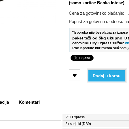
(samo kartice Banka Intese)
Cena za gotovinsko plaćanje:
Popust za gotovinu u odnosu na
*Isporuka nije besplatna za iznos
paket teži od 5kg ukupno.
U 
cenovniku City Express službe:
vi
Rok isporuke kurirskom službom j
Dodaj u korpu
acija
Komentari
PCI Express
2x serijski (DB9)