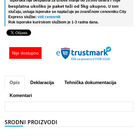
*Isporuka nije besplatna za iznose manje od 10.000 dinara
besplatna ukoliko je paket teži od 5kg ukupno.
U tom
slučaju, usluga isporuke se naplaćuje po zvaničnom cenovniku City
Express službe:
vidi cenovnik
Rok isporuke kurirskom službom je 1-3 radna dana.
Nije dostupno
Opis
Deklaracija
Tehnička dokumentacija
Komentari
SRODNI PROIZVODI