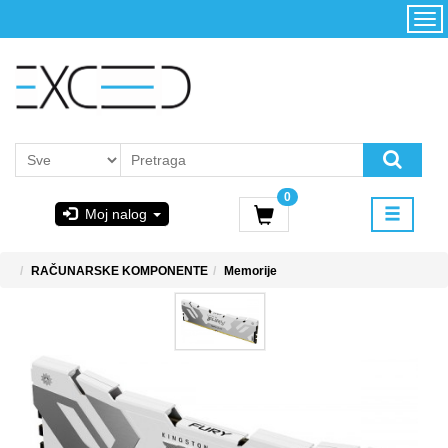
Kategorije
Početna
Akcija
Konfigurator
Kontakt
Uslovi
0
korišćenja i
Moj nalog
kupovina
GIGABYTE
RAČUNARSKE KOMPONENTE
Memorije
& STEAM
PoweredByAsus
MICROSOFT