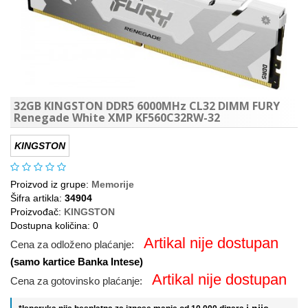
32GB KINGSTON DDR5 6000MHz CL32 DIMM FURY
Renegade White XMP KF560C32RW-32
KINGSTON
Proizvod iz grupe:
Memorije
Šifra artikla:
34904
Proizvođač:
KINGSTON
Dostupna količina: 0
Artikal nije dostupan
Cena za odloženo plaćanje:
(samo kartice Banka Intese)
Artikal nije dostupan
Cena za gotovinsko plaćanje:
i nije