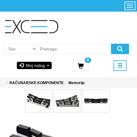
Kategorije
Početna
Akcija
Konfigurator
Kontakt
Uslovi
0
korišćenja i
Moj nalog
kupovina
GIGABYTE
RAČUNARSKE KOMPONENTE
Memorije
& STEAM
PoweredByAsus
MICROSOFT