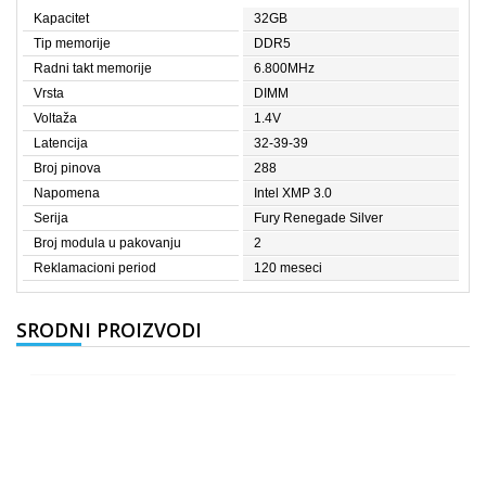
Kapacitet
32GB
Tip memorije
DDR5
Radni takt memorije
6.800MHz
Vrsta
DIMM
Voltaža
1.4V
Latencija
32-39-39
Broj pinova
288
Napomena
Intel XMP 3.0
Serija
Fury Renegade Silver
Broj modula u pakovanju
2
Reklamacioni period
120 meseci
SRODNI PROIZVODI