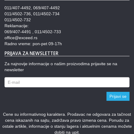
011/407-4492, 069/407-4492
011/4502-736, 011/4502-734
011/4502-732
Reklamacije:
069/407-4491 , 011/4502-733
office@exceed.rs
Radno vreme: pon-pet 09-17h
PRIJAVA ZA NEWSLETTER
Za najnovije informacije o našim proizvodima prijavite se na
newsletter
Prijavi se
Cene su informativnog karaktera. Prodavac ne odgovara za tačnost
cena iskazanih na sajtu, zadržava pravo izmena cena. Ponudu za
ostale artikle, informacije o stanju lagera i aktuelnim cenama možete
dobiti na upit.