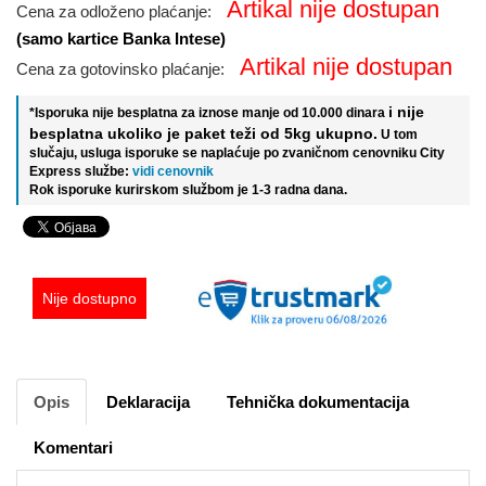
Artikal nije dostupan
Cena za odloženo plaćanje:
(samo kartice Banka Intese)
Artikal nije dostupan
Cena za gotovinsko plaćanje:
i nije
*Isporuka nije besplatna za iznose manje od 10.000 dinara
besplatna ukoliko je paket teži od 5kg ukupno.
U tom
slučaju, usluga isporuke se naplaćuje po zvaničnom cenovniku City
Express službe:
vidi cenovnik
Rok isporuke kurirskom službom je 1-3 radna dana.
Nije dostupno
Opis
Deklaracija
Tehnička dokumentacija
Komentari