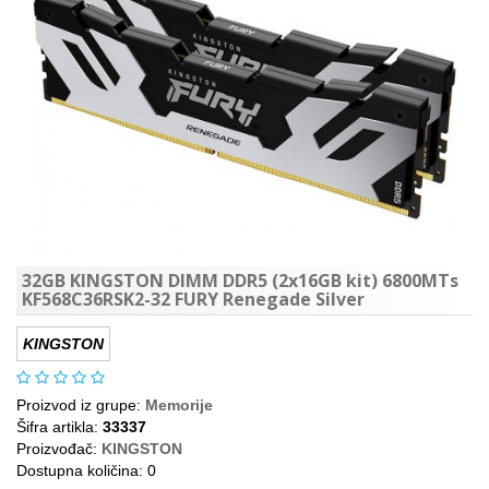
32GB KINGSTON DIMM DDR5 (2x16GB kit) 6800MTs
KF568C36RSK2-32 FURY Renegade Silver
KINGSTON
Proizvod iz grupe:
Memorije
Šifra artikla:
33337
Proizvođač:
KINGSTON
Dostupna količina: 0