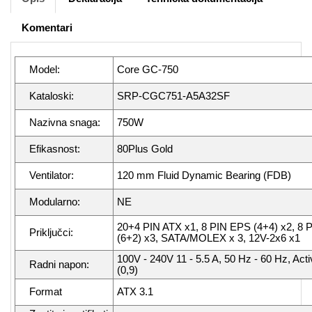
Komentari
Model:
Core GC-750
Kataloski:
SRP-CGC751-A5A32SF
Nazivna snaga:
750W
Efikasnost:
80Plus Gold
Ventilator:
120 mm Fluid Dynamic Bearing (FDB)
Modularno:
NE
20+4 PIN ATX x1, 8 PIN EPS (4+4) x2, 8 
Priključci:
(6+2) x3, SATA/MOLEX x 3, 12V-2x6 x1
100V - 240V 11 - 5.5 A, 50 Hz - 60 Hz, Ac
Radni napon:
(0,9)
Format
ATX 3.1