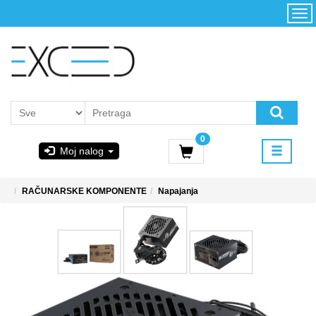
Kategorije
Početna
Akcija
Konfigurator
Kontakt
Uslovi
0
korišćenja i
Moj nalog
kupovina
GIGABYTE
RAČUNARSKE KOMPONENTE
Napajanja
& STEAM
PoweredByAsus
MICROSOFT