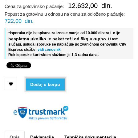
12.632,00
din.
Cena za gotovinsko plaćanje:
Popust za gotovinu u odnosu na cenu za odloženo plaćanje:
722,00
din.
i nije
*Isporuka nije besplatna za iznose manje od 10.000 dinara
besplatna ukoliko je paket teži od 5kg ukupno.
U tom
slučaju, usluga isporuke se naplaćuje po zvaničnom cenovniku City
Express službe:
vidi cenovnik
Rok isporuke kurirskom službom je 1-3 radna dana.
Dodaj u korpu
Opis
Deklaracija
Tehnička dokumentacija