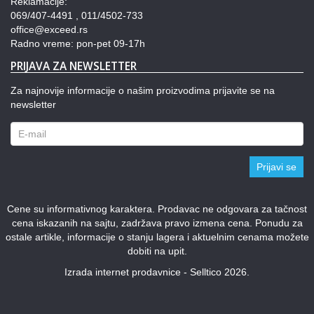
Reklamacije:
069/407-4491 , 011/4502-733
office@exceed.rs
Radno vreme: pon-pet 09-17h
PRIJAVA ZA NEWSLETTER
Za najnovije informacije o našim proizvodima prijavite se na
newsletter
Prijavi se
Cene su informativnog karaktera. Prodavac ne odgovara za tačnost
cena iskazanih na sajtu, zadržava pravo izmena cena. Ponudu za
ostale artikle, informacije o stanju lagera i aktuelnim cenama možete
dobiti na upit.
Izrada internet prodavnice - Selltico 2026.