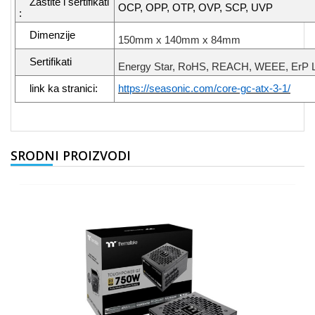
Zastite i sertifikati
OCP, OPP, OTP, OVP, SCP, UVP
:
Dimenzije
150mm x 140mm x 84mm
Sertifikati
Energy Star, RoHS, REACH, WEEE, ErP L
link ka stranici:
https://seasonic.com/core-gc-atx-3-1/
SRODNI PROIZVODI