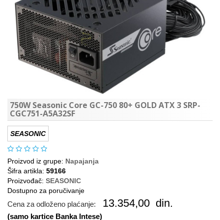
750W Seasonic Core GC-750 80+ GOLD ATX 3 SRP-
CGC751-A5A32SF
SEASONIC
Proizvod iz grupe:
Napajanja
Šifra artikla:
59166
Proizvođač:
SEASONIC
Dostupno za poručivanje
13.354,00
din.
Cena za odloženo plaćanje:
(samo kartice Banka Intese)