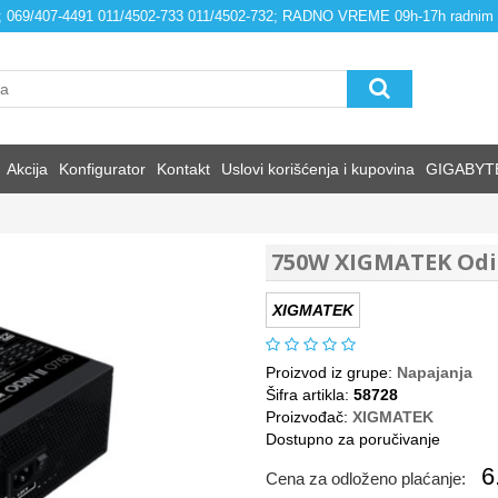
4; 069/407-4491 011/4502-733 011/4502-732; RADNO VREME 09h-17h radnim
Akcija
Konfigurator
Kontakt
Uslovi korišćenja i kupovina
GIGABYT
750W XIGMATEK Odin
XIGMATEK
Proizvod iz grupe:
Napajanja
Šifra artikla:
58728
Proizvođač:
XIGMATEK
Dostupno za poručivanje
6
Cena za odloženo plaćanje: