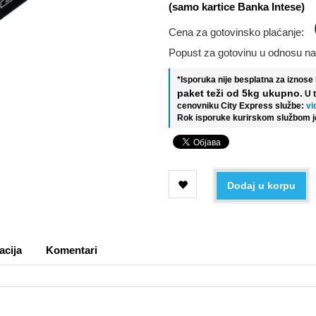
(samo kartice Banka Intese)
Cena za gotovinsko plaćanje:
Popust za gotovinu u odnosu na
*Isporuka nije besplatna za iznos
paket teži od 5kg ukupno.
U 
cenovniku City Express službe:
vi
Rok isporuke kurirskom službom j
Dodaj u korpu
acija
Komentari