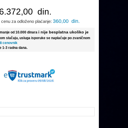
6.372,00
din.
360,00
din.
 cenu za odloženo plaćanje:
i nije besplatna ukoliko je
e manje od 10.000 dinara
tom slučaju, usluga isporuke se naplaćuje po zvaničnom
di cenovnik
e 1-3 radna dana.