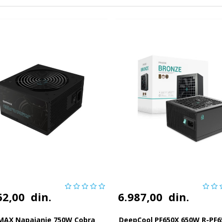
62,00
din.
6.987,00
din.
MAX Napajanje 750W Cobra
DeepCool PF650X 650W R-PF6