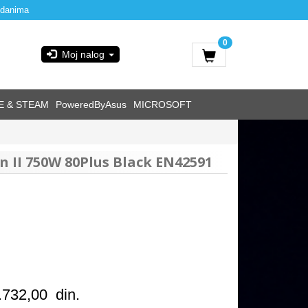
 danima
0
Moj nalog
E & STEAM
PoweredByAsus
MICROSOFT
 II 750W 80Plus Black EN42591
.732,00
din.