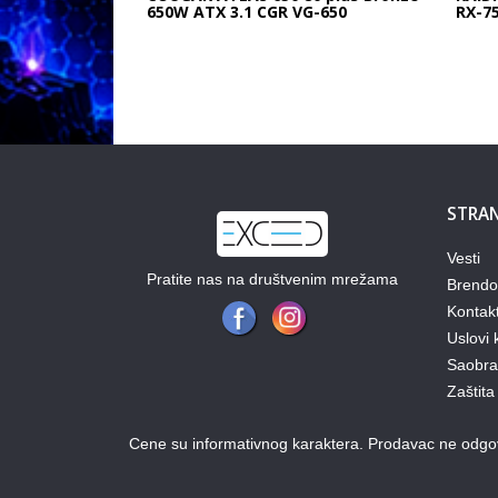
650W ATX 3.1 CGR VG-650
RX-7
STRAN
Vesti
Pratite nas na društvenim mrežama
Brendo
Kontak
Uslovi 
Saobraz
Zaštita
Cene su informativnog karaktera. Prodavac ne odgova