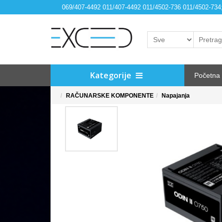
069/407-4492 011/407-4492 011/4502-736 011/4502-73
Kategorije
Početna
RAČUNARSKE KOMPONENTE
Napajanja