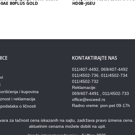
50AE 80PLUS GOLD
HD0B-JGEU
ICE
KONTAKTIRAJTE NAS
011/407-4492, 069/407-4492
011/4502-736, 011/4502-734
vi
011/4502-732
t
Reklamacije:
korišćenja i kupovina
069/407-4491 , 011/4502-733
nost i reklamacija
office@exceed.rs
Radno vreme: pon-pet 09-17h
 podataka o ličnosti
ra za tačnost cena iskazanih na sajtu, zadržava pravo izmena cena. Pon
aktuelnim cenama možete dobiti na upit.