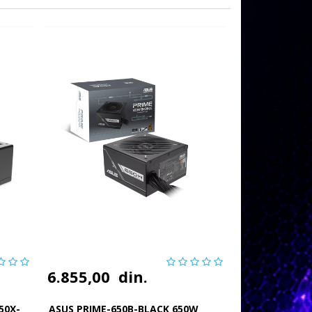
6.855,00
din.
50X-
ASUS PRIME-650B-BLACK 650W