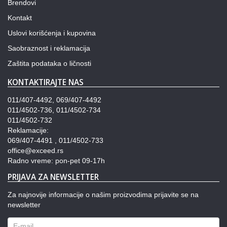
Brendovi
Kontakt
Uslovi korišćenja i kupovina
Saobraznost i reklamacija
Zaštita podataka o ličnosti
KONTAKTIRAJTE NAS
011/407-4492, 069/407-4492
011/4502-736, 011/4502-734
011/4502-732
Reklamacije:
069/407-4491 , 011/4502-733
office@exceed.rs
Radno vreme: pon-pet 09-17h
PRIJAVA ZA NEWSLETTER
Za najnovije informacije o našim proizvodima prijavite se na
newsletter