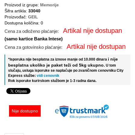
Proizvod iz grupe:
Memorije
Šifra artikla:
33040
Proizvođač:
GEIL
Dostupna količina: 0
Artikal nije dostupan
Cena za odloženo plaćanje:
(samo kartice Banka Intese)
Artikal nije dostupan
Cena za gotovinsko plaćanje:
i nije
*Isporuka nije besplatna za iznose manje od 10.000 dinara
besplatna ukoliko je paket teži od 5kg ukupno.
U tom
slučaju, usluga isporuke se naplaćuje po zvaničnom cenovniku City
Express službe:
vidi cenovnik
Rok isporuke kurirskom službom je 1-3 radna dana.
Nije dostupno