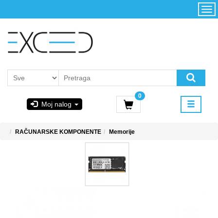
Kategorije
Početna
Akcija
Konfigurator
Kontakt
Uslovi
0
korišćenja i
Moj nalog
kupovina
GIGABYTE
RAČUNARSKE KOMPONENTE
Memorije
& STEAM
PoweredByAsus
MICROSOFT