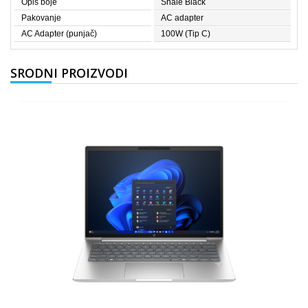
Opis boje
Shale Black
Pakovanje
AC adapter
AC Adapter (punjač)
100W (Tip C)
SRODNI PROIZVODI