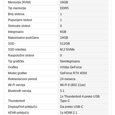
Memorija (RAM)
16GB
Tip memorije
DDR5
Broj slotova
1
Popunjeni slotovi
1
Slobodni slotovi
0
Integrisano
6GB
Maksimalno podržano
24GB
SSD
512GB
SSD interfejs
M.2 NVMe
Raspoloživi slotovi
0
Tip grafičke
Neintegrisana
Grafika
nVidia GeForce
Model grafike
GeForce RTX 4050
Reklamacioni period
24 meseca
Wi-Fi verzija
Wi-Fi 6 (802.11ax)
Bluetooth verzija
5.1
1x Thunderbolt 4 preko USB
Thunderbolt
Type-C
DisplayPort priključci
Da preko USB-C
HDMI priključci
1x HDMI 2.1