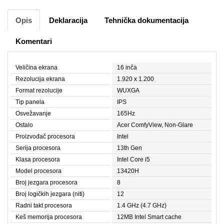
Opis
Deklaracija
Tehnička dokumentacija
Komentari
Veličina ekrana
16 inča
Rezolucija ekrana
1.920 x 1.200
Format rezolucije
WUXGA
Tip panela
IPS
Osvežavanje
165Hz
Ostalo
Acer ComfyView, Non-Glare
Proizvođač procesora
Intel
Serija procesora
13th Gen
Klasa procesora
Intel Core i5
Model procesora
13420H
Broj jezgara procesora
8
Broj logičkih jezgara (niti)
12
Radni takt procesora
1.4 GHz (4.7 GHz)
Keš memorija procesora
12MB Intel Smart cache