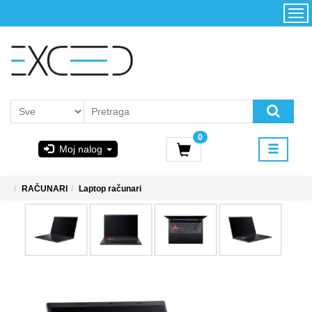
Kategorije
Početna
Akcija
Konfigurator
Kontakt
Uslovi
0
korišćenja i
Moj nalog
kupovina
GIGABYTE
RAČUNARI
Laptop računari
& STEAM
PoweredByAsus
MICROSOFT