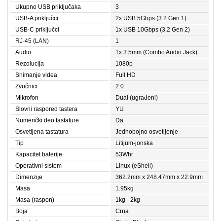
Ukupno USB priključaka
3
USB-A priključci
2x USB 5Gbps (3.2 Gen 1)
USB-C priključci
1x USB 10Gbps (3.2 Gen 2)
RJ-45 (LAN)
1
Audio
1x 3.5mm (Combo Audio Jack)
Rezolucija
1080p
Snimanje videa
Full HD
Zvučnici
2.0
Mikrofon
Dual (ugrađeni)
Slovni raspored tastera
YU
Numerički deo tastature
Da
Osvetljena tastatura
Jednobojno osvetljenje
Tip
Litijum-jonska
Kapacitet baterije
53Whr
Operativni sistem
Linux (eShell)
Dimenzije
362.2mm x 248.47mm x 22.9mm
Masa
1.95kg
Masa (raspon)
1kg - 2kg
Boja
Crna