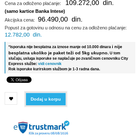
109.272,00
din.
Cena za odloženo plaćanje:
(samo kartice Banka Intese)
96.490,00
din.
Akcijska cena:
Popust za gotovinu u odnosu na cenu za odloženo plaćanje:
12.782,00
din.
i nije
*Isporuka nije besplatna za iznose manje od 10.000 dinara
besplatna ukoliko je paket teži od 5kg ukupno.
U tom
slučaju, usluga isporuke se naplaćuje po zvaničnom cenovniku City
Express službe:
vidi cenovnik
Rok isporuke kurirskom službom je 1-3 radna dana.
Dodaj u korpu