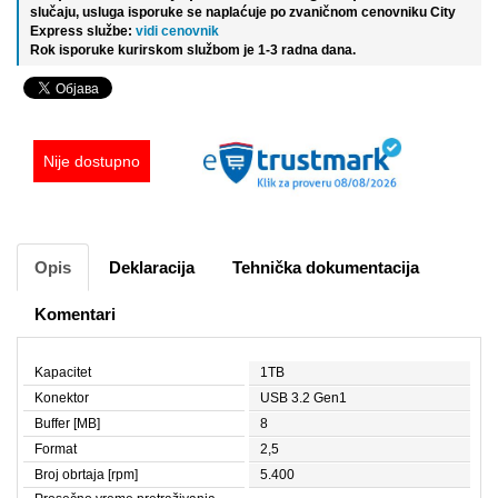
slučaju, usluga isporuke se naplaćuje po zvaničnom cenovniku City
Express službe:
vidi cenovnik
Rok isporuke kurirskom službom je 1-3 radna dana.
Nije dostupno
Opis
Deklaracija
Tehnička dokumentacija
Komentari
Kapacitet
1TB
Konektor
USB 3.2 Gen1
Buffer [MB]
8
Format
2,5
Broj obrtaja [rpm]
5.400