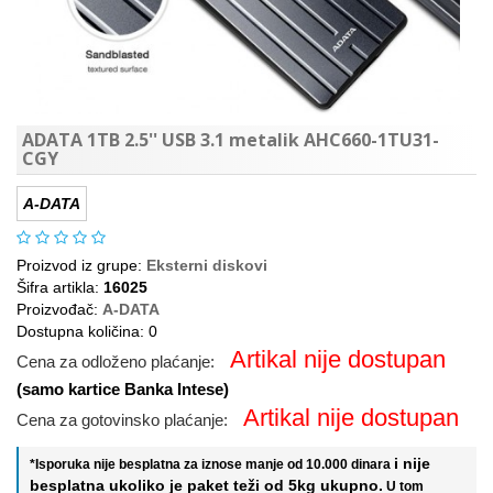
ADATA 1TB 2.5'' USB 3.1 metalik AHC660-1TU31-
CGY
A-DATA
Proizvod iz grupe:
Eksterni diskovi
Šifra artikla:
16025
Proizvođač:
A-DATA
Dostupna količina: 0
Artikal nije dostupan
Cena za odloženo plaćanje:
(samo kartice Banka Intese)
Artikal nije dostupan
Cena za gotovinsko plaćanje:
i nije
*Isporuka nije besplatna za iznose manje od 10.000 dinara
besplatna ukoliko je paket teži od 5kg ukupno.
U tom