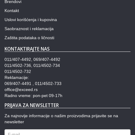
Brendovi
Kontakt
Uslovi korišćenja i kupovina
Saobraznost i reklamacija
Zaštita podataka o ličnosti
KONTAKTIRAJTE NAS
011/407-4492, 069/407-4492
011/4502-736, 011/4502-734
011/4502-732
Reklamacije:
069/407-4491 , 011/4502-733
office@exceed.rs
Radno vreme: pon-pet 09-17h
PRIJAVA ZA NEWSLETTER
Za najnovije informacije o našim proizvodima prijavite se na
newsletter