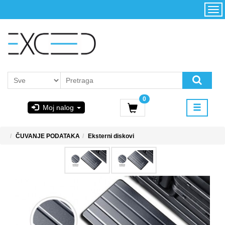
Kategorije
Početna
Akcija
Konfigurator
Kontakt
Uslovi
0
korišćenja i
Moj nalog
kupovina
GIGABYTE
ČUVANJE PODATAKA
Eksterni diskovi
& STEAM
PoweredByAsus
MICROSOFT