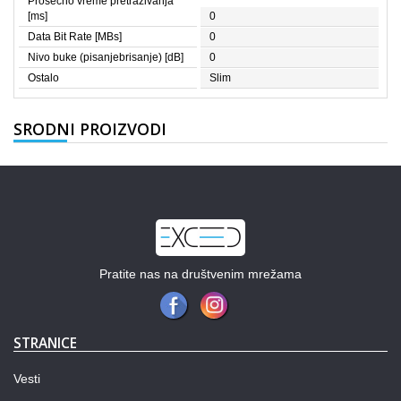
Prosečno vreme pretraživanja
[ms]
0
Data Bit Rate [MBs]
0
Nivo buke (pisanjebrisanje) [dB]
0
Ostalo
Slim
SRODNI PROIZVODI
Pratite nas na društvenim mrežama
STRANICE
Vesti