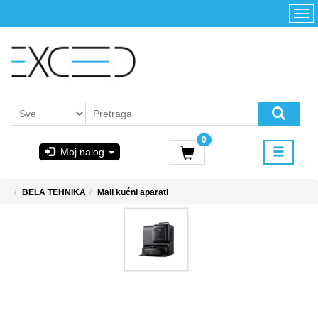
Kategorije
Početna
Akcija
Konfigurator
Kontakt
Uslovi
0
korišćenja i
Moj nalog
kupovina
GIGABYTE
BELA TEHNIKA
Mali kućni aparati
& STEAM
PoweredByAsus
MICROSOFT