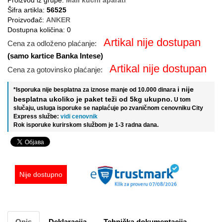
Proizvod iz grupe:
Mali kućni aparati
Šifra artikla:
56525
Proizvođač:
ANKER
Dostupna količina: 0
Artikal nije dostupan
Cena za odloženo plaćanje:
(samo kartice Banka Intese)
Artikal nije dostupan
Cena za gotovinsko plaćanje:
i nije
*Isporuka nije besplatna za iznose manje od 10.000 dinara
besplatna ukoliko je paket teži od 5kg ukupno.
U tom
slučaju, usluga isporuke se naplaćuje po zvaničnom cenovniku City
Express službe:
vidi cenovnik
Rok isporuke kurirskom službom je 1-3 radna dana.
Nije dostupno
Opis
Deklaracija
Tehnička dokumentacija