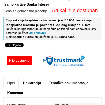
(samo kartice Banka Intese)
Artikal nije dostupan
Cena za gotovinsko plaćanje:
i nije
*Isporuka nije besplatna za iznose manje od 10.000 dinara
besplatna ukoliko je paket teži od 5kg ukupno.
U tom
slučaju, usluga isporuke se naplaćuje po zvaničnom cenovniku City
Express službe:
vidi cenovnik
Rok isporuke kurirskom službom je 1-3 radna dana.
Nije dostupno
Opis
Deklaracija
Tehnička dokumentacija
Komentari