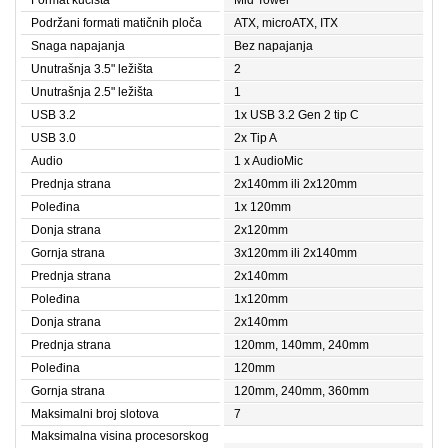
Format kućišta
Mid Tower
Podržani formati matičnih ploča
ATX, microATX, ITX
Snaga napajanja
Bez napajanja
Unutrašnja 3.5" ležišta
2
Unutrašnja 2.5" ležišta
1
USB 3.2
1x USB 3.2 Gen 2 tip C
USB 3.0
2x Tip A
Audio
1 x AudioMic
Prednja strana
2x140mm ili 2x120mm
Poleđina
1x 120mm
Donja strana
2x120mm
Gornja strana
3x120mm ili 2x140mm
Prednja strana
2x140mm
Poleđina
1x120mm
Donja strana
2x140mm
Prednja strana
120mm, 140mm, 240mm
Poleđina
120mm
Gornja strana
120mm, 240mm, 360mm
Maksimalni broj slotova
7
Maksimalna visina procesorskog