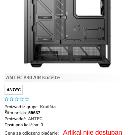
ANTEC P30 AIR kućište
ANTEC
Proizvod iz grupe:
Kućišta
Šifra artikla:
59637
Proizvođač:
ANTEC
Dostupna količina: 0
Artikal nije dostupan
Cena za odloženo plaćanje: