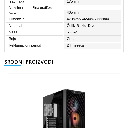
hladnjaka
175mm
Maksimalna dužina grafičke
karte
405mm
Dimenzije
478mm x 465mm x 222mm
Materijal
Čelik, Staklo, Drvo
Masa
6.85kg
Boja
Crna
Reklamacioni period
24 meseca
SRODNI PROIZVODI