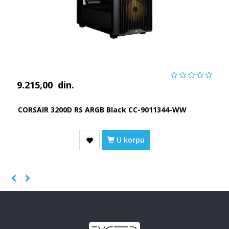
9.215,00
din.
CORSAIR 3200D RS ARGB Black CC-9011344-WW
U korpu
Previous
Next