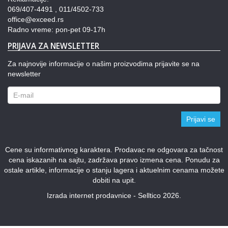
069/407-4491 , 011/4502-733
office@exceed.rs
Radno vreme: pon-pet 09-17h
PRIJAVA ZA NEWSLETTER
Za najnovije informacije o našim proizvodima prijavite se na
newsletter
Prijavi se
Cene su informativnog karaktera. Prodavac ne odgovara za tačnost
cena iskazanih na sajtu, zadržava pravo izmena cena. Ponudu za
ostale artikle, informacije o stanju lagera i aktuelnim cenama možete
dobiti na upit.
Izrada internet prodavnice - Selltico 2026.