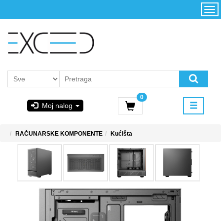
Kategorije
Početna
Akcija
Konfigurator
Kontakt
Uslovi
0
korišćenja i
Moj nalog
kupovina
GIGABYTE
RAČUNARSKE KOMPONENTE
Kućišta
& STEAM
PoweredByAsus
MICROSOFT