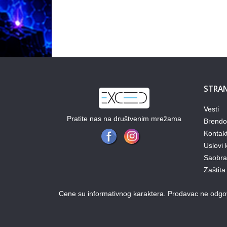
STRAN
Vesti
Pratite nas na društvenim mrežama
Brendo
Kontak
Uslovi 
Saobraz
Zaštita
Cene su informativnog karaktera. Prodavac ne odgova