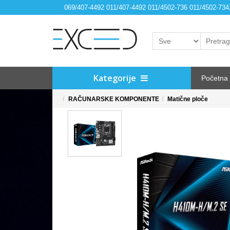
069/407-4492 011/407-4492 011/4502-736 011/4502-73
Kategorije
Početna
RAČUNARSKE KOMPONENTE
Matične ploče