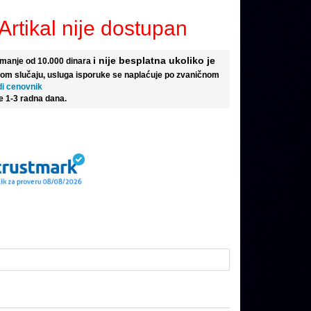
Artikal nije dostupan
i nije besplatna ukoliko je
e manje od 10.000 dinara
tom slučaju, usluga isporuke se naplaćuje po zvaničnom
di cenovnik
e 1-3 radna dana.