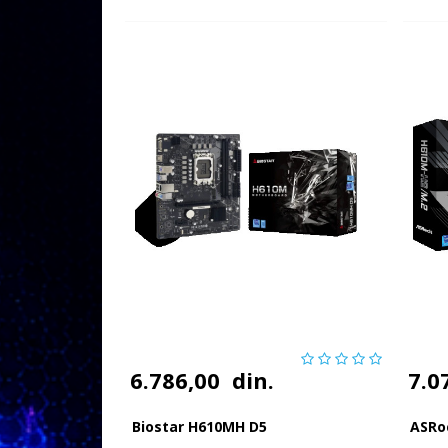
6.786,00
din.
7.0
Biostar H610MH D5
ASRo