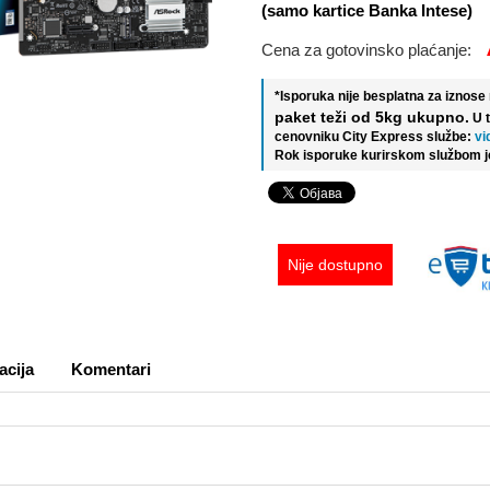
(samo kartice Banka Intese)
Cena za gotovinsko plaćanje:
*Isporuka nije besplatna za iznos
paket teži od 5kg ukupno.
U 
cenovniku City Express službe:
vi
Rok isporuke kurirskom službom j
Nije dostupno
acija
Komentari