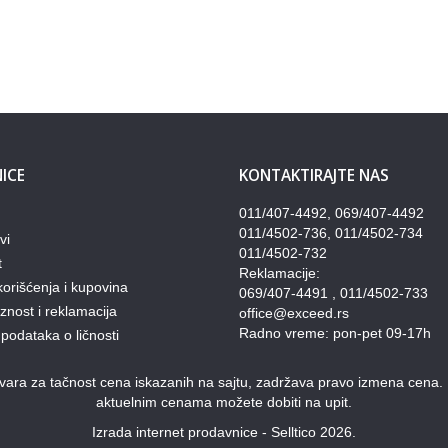
ICE
KONTAKTIRAJTE NAS
011/407-4492, 069/407-4492
011/4502-736, 011/4502-734
vi
011/4502-732
t
Reklamacije:
korišćenja i kupovina
069/407-4491 , 011/4502-733
nost i reklamacija
office@exceed.rs
Radno vreme: pon-pet 09-17h
 podataka o ličnosti
ra za tačnost cena iskazanih na sajtu, zadržava pravo izmena cena. Pon
aktuelnim cenama možete dobiti na upit.
Izrada internet prodavnice - Selltico 2026.