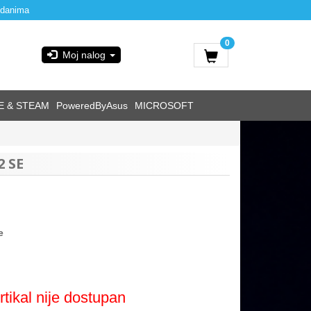
 danima
0
Moj nalog
E & STEAM
PoweredByAsus
MICROSOFT
 SE
e
rtikal nije dostupan