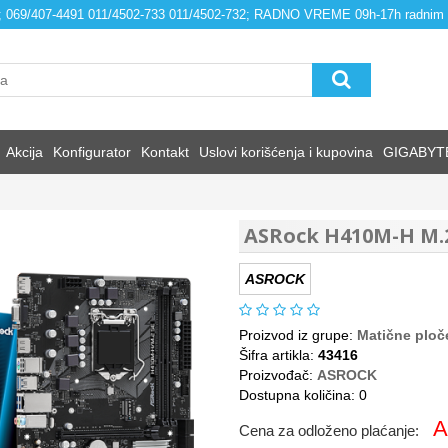
4; 069/407-4491 011/4502-733 011/4502-732; RADNO VREME 09h-17h radnim
Akcija
Konfigurator
Kontakt
Uslovi korišćenja i kupovina
GIGABYT
ASRock H410M-H M.2
ASROCK
Proizvod iz grupe:
Matične ploč
Šifra artikla:
43416
Proizvođač:
ASROCK
Dostupna količina: 0
A
Cena za odloženo plaćanje: