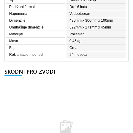
Tip
Ranac za laptop
Podržani formati
Do 16 inča
Napomena
Vodootporan
Dimenzije
430mm x 300mm x 100mm
Unutrašnje dimenzije
322mm x 271mm x 45mm
Materijal
Poliester
Masa
0.45kg
Boja
Crna
Reklamacioni period
24 meseca
SRODNI PROIZVODI