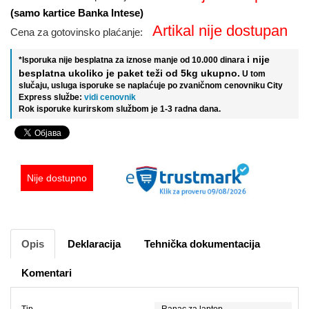
(samo kartice Banka Intese)
Artikal nije dostupan
Cena za gotovinsko plaćanje:
i nije
*Isporuka nije besplatna za iznose manje od 10.000 dinara
besplatna ukoliko je paket teži od 5kg ukupno.
U tom
slučaju, usluga isporuke se naplaćuje po zvaničnom cenovniku City
Express službe:
vidi cenovnik
Rok isporuke kurirskom službom je 1-3 radna dana.
Nije dostupno
Opis
Deklaracija
Tehnička dokumentacija
Komentari