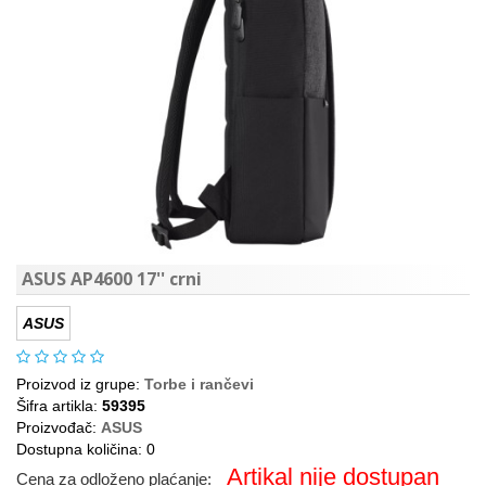
ASUS AP4600 17'' crni
ASUS
Proizvod iz grupe:
Torbe i rančevi
Šifra artikla:
59395
Proizvođač:
ASUS
Dostupna količina: 0
Artikal nije dostupan
Cena za odloženo plaćanje: