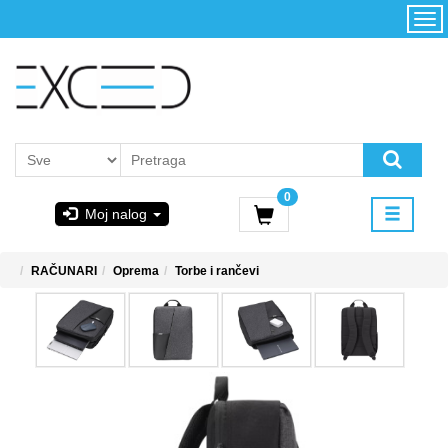
Kategorije
Početna
Akcija
Konfigurator
Kontakt
Uslovi
0
korišćenja i
Moj nalog
kupovina
GIGABYTE
RAČUNARI
Oprema
Torbe i rančevi
& STEAM
PoweredByAsus
MICROSOFT