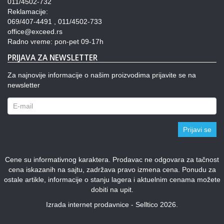
011/4502-732
Reklamacije:
069/407-4491 , 011/4502-733
office@exceed.rs
Radno vreme: pon-pet 09-17h
PRIJAVA ZA NEWSLETTER
Za najnovije informacije o našim proizvodima prijavite se na
newsletter
Prijavi se
Cene su informativnog karaktera. Prodavac ne odgovara za tačnost
cena iskazanih na sajtu, zadržava pravo izmena cena. Ponudu za
ostale artikle, informacije o stanju lagera i aktuelnim cenama možete
dobiti na upit.
Izrada internet prodavnice - Selltico 2026.