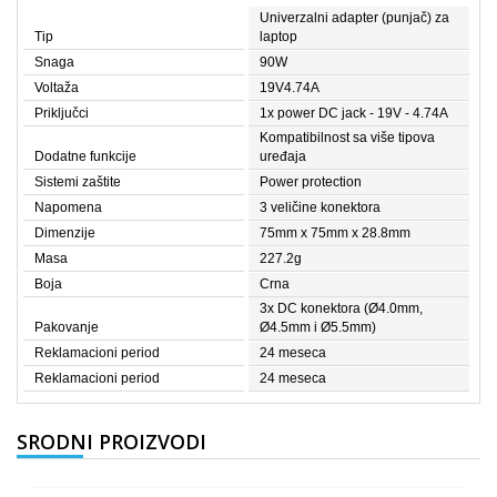
Univerzalni adapter (punjač) za
Tip
laptop
Snaga
90W
Voltaža
19V4.74A
Priključci
1x power DC jack - 19V - 4.74A
Kompatibilnost sa više tipova
Dodatne funkcije
uređaja
Sistemi zaštite
Power protection
Napomena
3 veličine konektora
Dimenzije
75mm x 75mm x 28.8mm
Masa
227.2g
Boja
Crna
3x DC konektora (Ø4.0mm,
Pakovanje
Ø4.5mm i Ø5.5mm)
Reklamacioni period
24 meseca
Reklamacioni period
24 meseca
SRODNI PROIZVODI