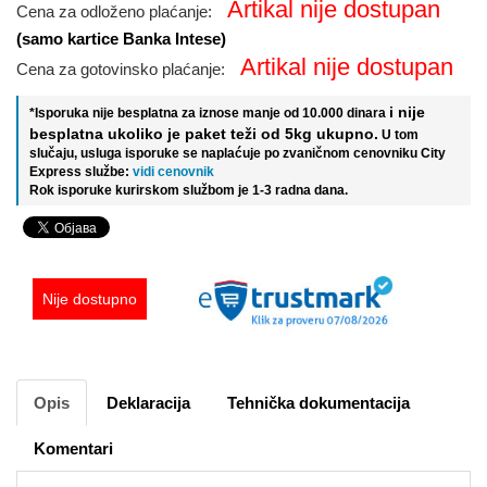
Artikal nije dostupan
Cena za odloženo plaćanje:
(samo kartice Banka Intese)
Artikal nije dostupan
Cena za gotovinsko plaćanje:
i nije
*Isporuka nije besplatna za iznose manje od 10.000 dinara
besplatna ukoliko je paket teži od 5kg ukupno.
U tom
slučaju, usluga isporuke se naplaćuje po zvaničnom cenovniku City
Express službe:
vidi cenovnik
Rok isporuke kurirskom službom je 1-3 radna dana.
Nije dostupno
Opis
Deklaracija
Tehnička dokumentacija
Komentari