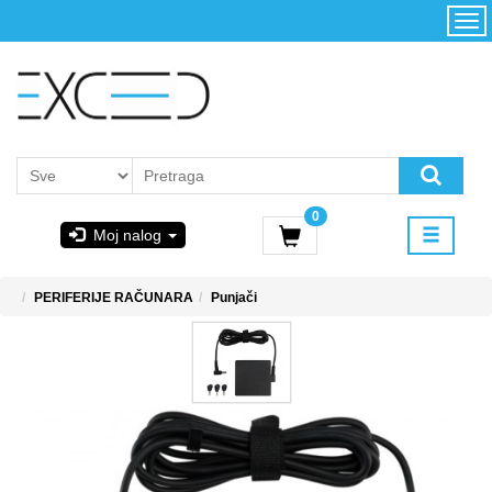
Kategorije
Početna
Akcija
Konfigurator
Kontakt
Uslovi
0
korišćenja i
Moj nalog
kupovina
GIGABYTE
PERIFERIJE RAČUNARA
Punjači
& STEAM
PoweredByAsus
MICROSOFT