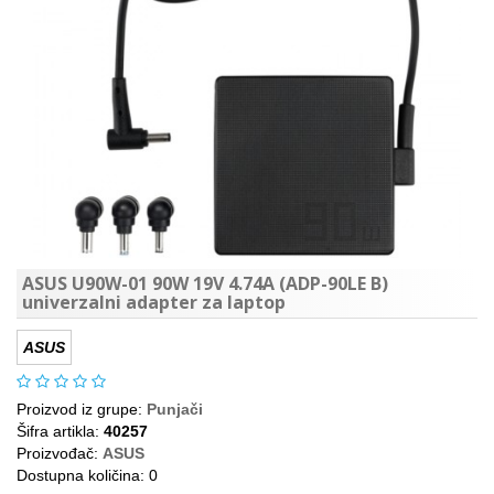
ASUS U90W-01 90W 19V 4.74A (ADP-90LE B)
univerzalni adapter za laptop
ASUS
Proizvod iz grupe:
Punjači
Šifra artikla:
40257
Proizvođač:
ASUS
Dostupna količina: 0