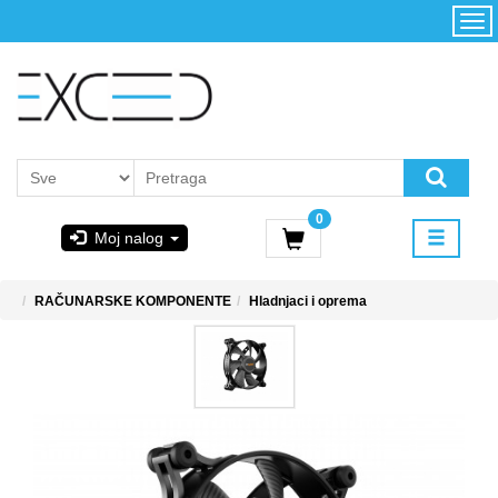
Kategorije
Početna
Akcija
Konfigurator
Kontakt
Uslovi
0
korišćenja i
Moj nalog
kupovina
GIGABYTE
RAČUNARSKE KOMPONENTE
Hladnjaci i oprema
& STEAM
PoweredByAsus
MICROSOFT