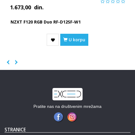
1.673,00
din.
NZXT F120 RGB Duo RF-D12SF-W1
U korpu
Previous
Next
Pratite nas na društvenim mrežama
STRANICE