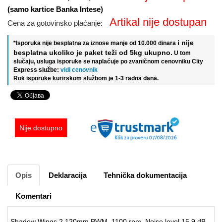
(samo kartice Banka Intese)
Artikal nije dostupan
Cena za gotovinsko plaćanje:
i nije
*Isporuka nije besplatna za iznose manje od 10.000 dinara
besplatna ukoliko je paket teži od 5kg ukupno.
U tom
slučaju, usluga isporuke se naplaćuje po zvaničnom cenovniku City
Express službe:
vidi cenovnik
Rok isporuke kurirskom službom je 1-3 radna dana.
Nije dostupno
Opis
Deklaracija
Tehnička dokumentacija
Komentari
Shadow Wings 2 120mm PWM, 1100 rpm, Noise level 15.9 dB,