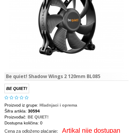
Be quiet! Shadow Wings 2 120mm BL085
BE QUIET!
Proizvod iz grupe:
Hladnjaci i oprema
Šifra artikla:
30594
Proizvođač:
BE QUIET!
Dostupna količina: 0
Artikal nije dostupan
Cena za odloženo plaćanje: