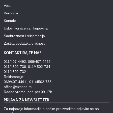
Vesti
Brendovi
Kontakt
Uslovi korišćenja i kupovina
Saobraznost i reklamacija
Zaštita podataka o ličnosti
KONTAKTIRAJTE NAS
011/407-4492, 069/407-4492
011/4502-736, 011/4502-734
011/4502-732
Reklamacije:
069/407-4491 , 011/4502-733
office@exceed.rs
Radno vreme: pon-pet 09-17h
PRIJAVA ZA NEWSLETTER
Za najnovije informacije o našim proizvodima prijavite se na