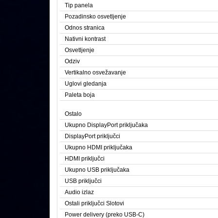
Tip panela
Pozadinsko osvetljenje
Odnos stranica
Nativni kontrast
Osvetljenje
Odziv
Vertikalno osvežavanje
Uglovi gledanja
Paleta boja
Ostalo
Ukupno DisplayPort priključaka
DisplayPort priključci
Ukupno HDMI priključaka
HDMI priključci
Ukupno USB priključaka
USB priključci
Audio izlaz
Ostali priključci Slotovi
Power delivery (preko USB-C)