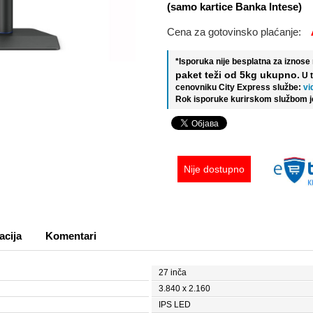
(samo kartice Banka Intese)
Cena za gotovinsko plaćanje:
*Isporuka nije besplatna za iznos
paket teži od 5kg ukupno.
U 
cenovniku City Express službe:
vi
Rok isporuke kurirskom službom j
Nije dostupno
acija
Komentari
27 inča
3.840 x 2.160
IPS LED