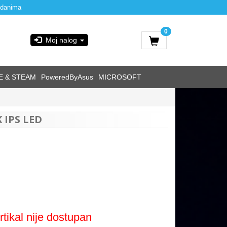
 danima
0
Moj nalog
E & STEAM
PoweredByAsus
MICROSOFT
 IPS LED
rtikal nije dostupan