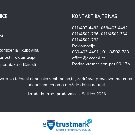
ICE
KONTAKTIRAJTE NAS
011/407-4492, 069/407-4492
011/4502-736, 011/4502-734
vi
011/4502-732
t
Reklamacije:
korišćenja i kupovina
069/407-4491 , 011/4502-733
nost i reklamacija
office@exceed.rs
Radno vreme: pon-pet 09-17h
 podataka o ličnosti
ra za tačnost cena iskazanih na sajtu, zadržava pravo izmena cena. Pon
aktuelnim cenama možete dobiti na upit.
Izrada internet prodavnice - Selltico 2026.