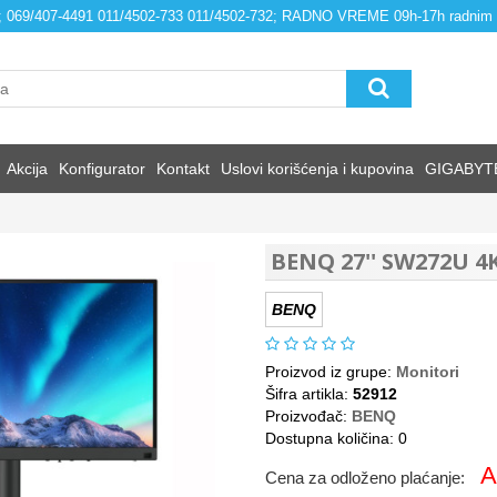
4; 069/407-4491 011/4502-733 011/4502-732; RADNO VREME 09h-17h radnim
Akcija
Konfigurator
Kontakt
Uslovi korišćenja i kupovina
GIGABYT
BENQ 27'' SW272U 4K
BENQ
Proizvod iz grupe:
Monitori
Šifra artikla:
52912
Proizvođač:
BENQ
Dostupna količina: 0
A
Cena za odloženo plaćanje: