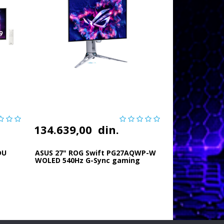
134.639,00
din.
DU
ASUS 27" ROG Swift PG27AQWP-W
WOLED 540Hz G-Sync gaming
monitor