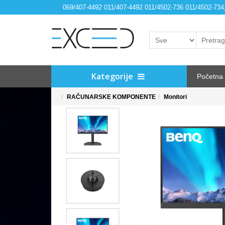
069/407-4492 011/407-4492 011/4502-736 011/4502-73
Kategorije
Početna
RAČUNARSKE KOMPONENTE
Monitori