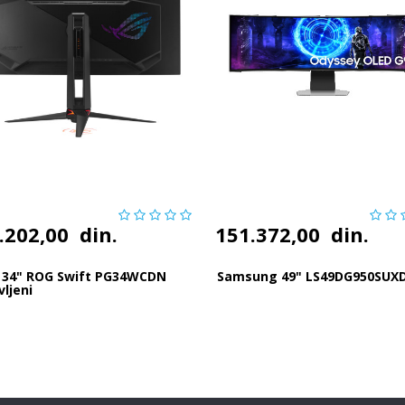
.202,00
din.
151.372,00
din.
 34" ROG Swift PG34WCDN
Samsung 49" LS49DG950SUX
vljeni