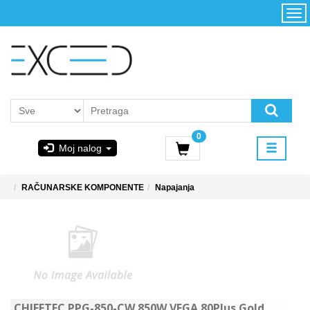
Kategorije
Početna
Akcija
Konfigurator
Kontakt
Uslovi
0
korišćenja i
Moj nalog
kupovina
GIGABYTE
RAČUNARSKE KOMPONENTE
Napajanja
& STEAM
PoweredByAsus
MICROSOFT
CHIEFTEC PPG-850-CW 850W VEGA 80Plus Gold