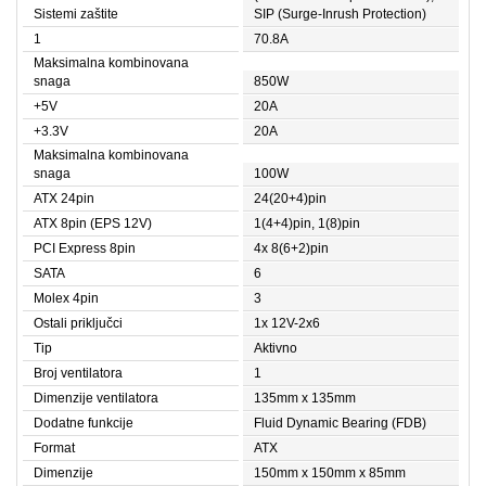
Sistemi zaštite
SIP (Surge-Inrush Protection)
1
70.8A
Maksimalna kombinovana
snaga
850W
+5V
20A
+3.3V
20A
Maksimalna kombinovana
snaga
100W
ATX 24pin
24(20+4)pin
ATX 8pin (EPS 12V)
1(4+4)pin, 1(8)pin
PCI Express 8pin
4x 8(6+2)pin
SATA
6
Molex 4pin
3
Ostali priključci
1x 12V-2x6
Tip
Aktivno
Broj ventilatora
1
Dimenzije ventilatora
135mm x 135mm
Dodatne funkcije
Fluid Dynamic Bearing (FDB)
Format
ATX
Dimenzije
150mm x 150mm x 85mm