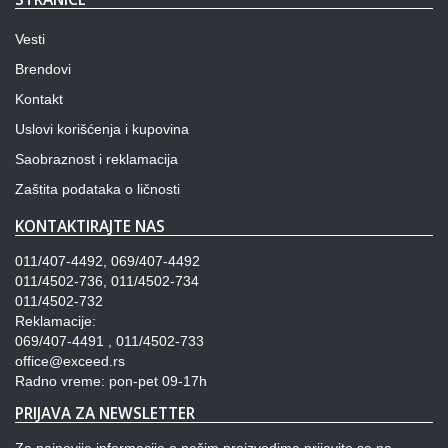
Vesti
Brendovi
Kontakt
Uslovi korišćenja i kupovina
Saobraznost i reklamacija
Zaštita podataka o ličnosti
KONTAKTIRAJTE NAS
011/407-4492, 069/407-4492
011/4502-736, 011/4502-734
011/4502-732
Reklamacije:
069/407-4491 , 011/4502-733
office@exceed.rs
Radno vreme: pon-pet 09-17h
PRIJAVA ZA NEWSLETTER
Za najnovije informacije o našim proizvodima prijavite se na