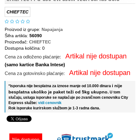
CHIEFTEC
Proizvod iz grupe:
Napajanja
Šifra artikla:
56090
Proizvođač:
CHIEFTEC
Dostupna količina: 0
Artikal nije dostupan
Cena za odloženo plaćanje:
(samo kartice Banka Intese)
Artikal nije dostupan
Cena za gotovinsko plaćanje:
i nije
*Isporuka nije besplatna za iznose manje od 10.000 dinara
besplatna ukoliko je paket teži od 5kg ukupno.
U tom
slučaju, usluga isporuke se naplaćuje po zvaničnom cenovniku City
Express službe:
vidi cenovnik
Rok isporuke kurirskom službom je 1-3 radna dana.
Nije dostupno