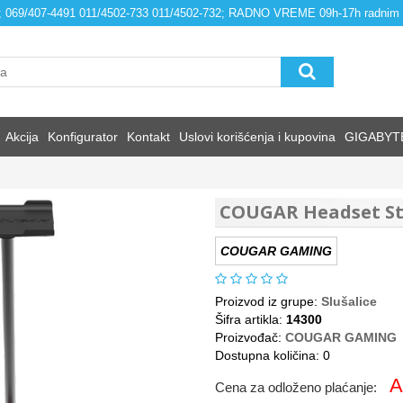
4; 069/407-4491 011/4502-733 011/4502-732; RADNO VREME 09h-17h radnim
Akcija
Konfigurator
Kontakt
Uslovi korišćenja i kupovina
GIGABYT
COUGAR Headset S
COUGAR GAMING
Proizvod iz grupe:
Slušalice
Šifra artikla:
14300
Proizvođač:
COUGAR GAMING
Dostupna količina: 0
A
Cena za odloženo plaćanje: