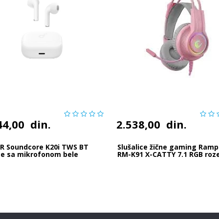
44,00
din.
2.538,00
din.
R Soundcore K20i TWS BT
Slušalice žične gaming Ram
ce sa mikrofonom bele
RM-K91 X-CATTY 7.1 RGB roz
36032