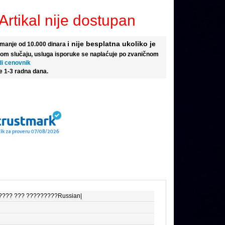
Artikal nije dostupan
i nije besplatna ukoliko je
e manje od 10.000 dinara
tom slučaju, usluga isporuke se naplaćuje po zvaničnom
di cenovnik
e 1-3 radna dana.
????? ??? ?????????Russian|