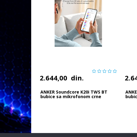
2.644,00
din.
2.6
ANKER Soundcore K20i TWS BT
ANKE
bubice sa mikrofonom crne
bubi