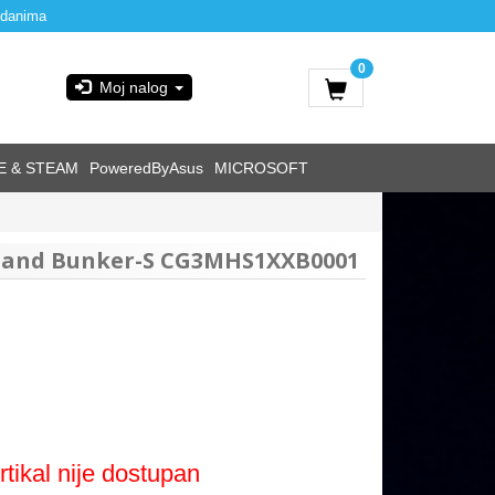
 danima
0
Moj nalog
E & STEAM
PoweredByAsus
MICROSOFT
tand Bunker-S CG3MHS1XXB0001
rtikal nije dostupan