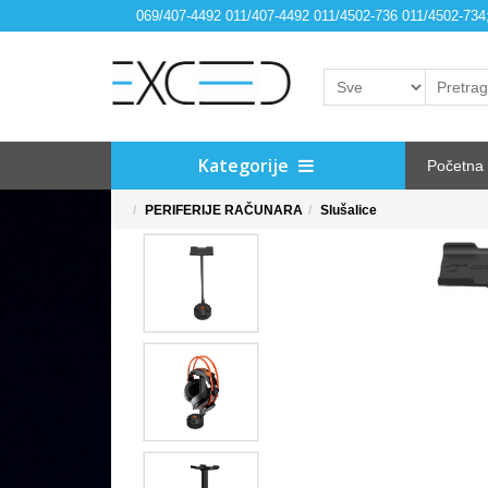
069/407-4492 011/407-4492 011/4502-736 011/4502-73
Kategorije
Početna
PERIFERIJE RAČUNARA
Slušalice