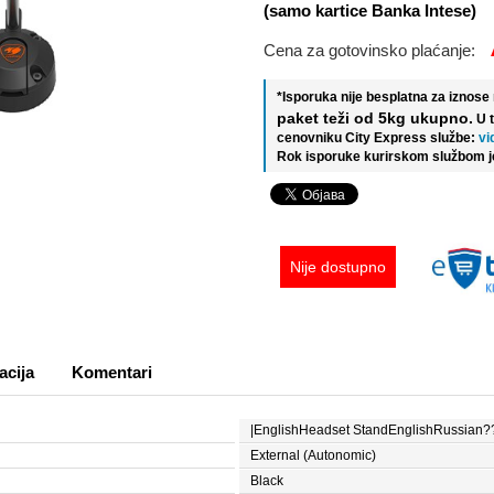
(samo kartice Banka Intese)
Cena za gotovinsko plaćanje:
*Isporuka nije besplatna za iznos
paket teži od 5kg ukupno.
U 
cenovniku City Express službe:
vi
Rok isporuke kurirskom službom j
Nije dostupno
acija
Komentari
|EnglishHeadset StandEnglishRussian
External (Autonomic)
Black