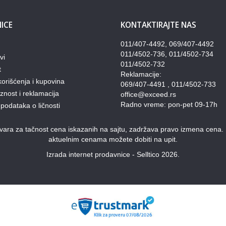
ICE
KONTAKTIRAJTE NAS
011/407-4492, 069/407-4492
011/4502-736, 011/4502-734
vi
011/4502-732
t
Reklamacije:
korišćenja i kupovina
069/407-4491 , 011/4502-733
nost i reklamacija
office@exceed.rs
Radno vreme: pon-pet 09-17h
 podataka o ličnosti
ra za tačnost cena iskazanih na sajtu, zadržava pravo izmena cena. Pon
aktuelnim cenama možete dobiti na upit.
Izrada internet prodavnice - Selltico 2026.