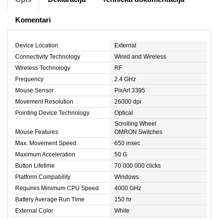
Komentari
Device Location
External
Connectivity Technology
Wired and Wireless
Wireless Technology
RF
Frequency
2.4 GHz
Mouse Sensor
PixArt 3395
Movement Resolution
26000 dpi
Pointing Device Technology
Optical
Scrolling Wheel
Mouse Features
OMRON Switches
Max. Movement Speed
650 insec
Maximum Acceleration
50 G
Button Lifetime
70 000 000 clicks
Platform Compability
Windows
Requires Minimum CPU Speed
4000 GHz
Battery Average Run Time
150 hr
External Color
White