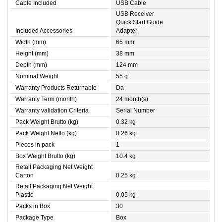
Cable Included
USB Cable
USB Receiver
Quick Start Guide
Included Accessories
Adapter
Width (mm)
65 mm
Height (mm)
38 mm
Depth (mm)
124 mm
Nominal Weight
55 g
Warranty Products Returnable
Da
Warranty Term (month)
24 month(s)
Warranty validation Criteria
Serial Number
Pack Weight Brutto (kg)
0.32 kg
Pack Weight Netto (kg)
0.26 kg
Pieces in pack
1
Box Weight Brutto (kg)
10.4 kg
Retail Packaging Net Weight
Carton
0.25 kg
Retail Packaging Net Weight
Plastic
0.05 kg
Packs in Box
30
Package Type
Box