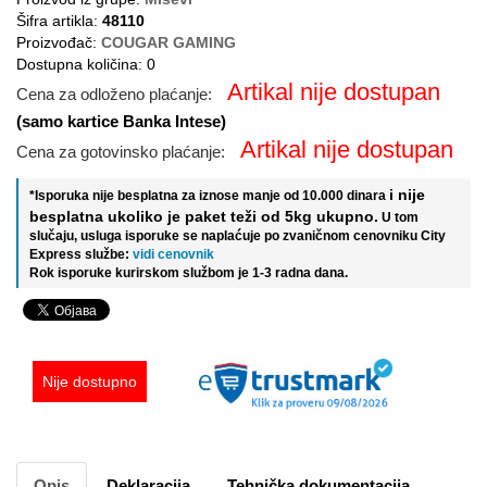
Šifra artikla:
48110
Proizvođač:
COUGAR GAMING
Dostupna količina: 0
Artikal nije dostupan
Cena za odloženo plaćanje:
(samo kartice Banka Intese)
Artikal nije dostupan
Cena za gotovinsko plaćanje:
i nije
*Isporuka nije besplatna za iznose manje od 10.000 dinara
besplatna ukoliko je paket teži od 5kg ukupno.
U tom
slučaju, usluga isporuke se naplaćuje po zvaničnom cenovniku City
Express službe:
vidi cenovnik
Rok isporuke kurirskom službom je 1-3 radna dana.
Nije dostupno
Opis
Deklaracija
Tehnička dokumentacija