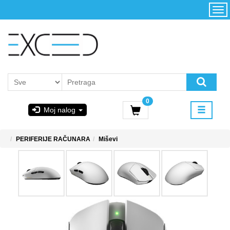
Kategorije
Početna
Akcija
Konfigurator
Kontakt
Uslovi
0
korišćenja i
Moj nalog
kupovina
GIGABYTE
PERIFERIJE RAČUNARA
Miševi
& STEAM
PoweredByAsus
MICROSOFT