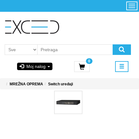
Kategorije
Početna
Akcija
Konfigurator
Kontakt
Uslovi
0
korišćenja i
Moj nalog
kupovina
GIGABYTE
MREŽNA OPREMA
Switch uređaji
& STEAM
PoweredByAsus
MICROSOFT