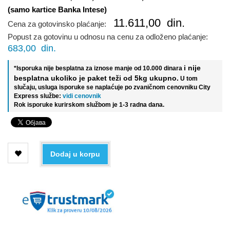
(samo kartice Banka Intese)
11.611,00
din.
Cena za gotovinsko plaćanje:
Popust za gotovinu u odnosu na cenu za odloženo plaćanje:
683,00
din.
i nije
*Isporuka nije besplatna za iznose manje od 10.000 dinara
besplatna ukoliko je paket teži od 5kg ukupno.
U tom
slučaju, usluga isporuke se naplaćuje po zvaničnom cenovniku City
Express službe:
vidi cenovnik
Rok isporuke kurirskom službom je 1-3 radna dana.
Dodaj u korpu