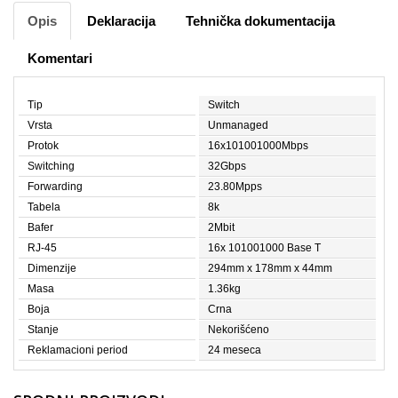
Opis
Deklaracija
Tehnička dokumentacija
Komentari
Tip
Switch
Vrsta
Unmanaged
Protok
16x101001000Mbps
Switching
32Gbps
Forwarding
23.80Mpps
Tabela
8k
Bafer
2Mbit
RJ-45
16x 101001000 Base T
Dimenzije
294mm x 178mm x 44mm
Masa
1.36kg
Boja
Crna
Stanje
Nekorišćeno
Reklamacioni period
24 meseca