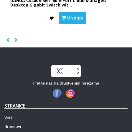
DAHUA CS4006-4GT-60 6-Port Cloud Managed
Desktop Gigabit Switch wit...
U korpu
Previous
Next
Pratite nas na društvenim mrežama
STRANICE
Vesti
Brendovi