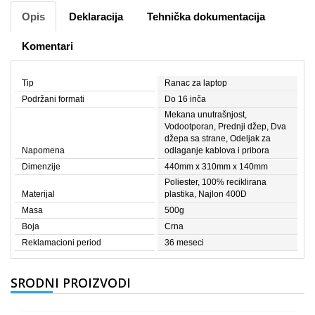
Opis
Deklaracija
Tehnička dokumentacija
Komentari
Tip
Ranac za laptop
Podržani formati
Do 16 inča
Mekana unutrašnjost,
Vodootporan, Prednji džep, Dva
džepa sa strane, Odeljak za
Napomena
odlaganje kablova i pribora
Dimenzije
440mm x 310mm x 140mm
Poliester, 100% reciklirana
Materijal
plastika, Najlon 400D
Masa
500g
Boja
Crna
Reklamacioni period
36 meseci
SRODNI PROIZVODI