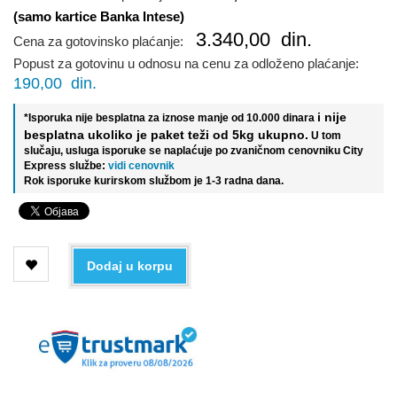
(samo kartice Banka Intese)
3.340,00
din.
Cena za gotovinsko plaćanje:
Popust za gotovinu u odnosu na cenu za odloženo plaćanje:
190,00
din.
i nije
*Isporuka nije besplatna za iznose manje od 10.000 dinara
besplatna ukoliko je paket teži od 5kg ukupno.
U tom
slučaju, usluga isporuke se naplaćuje po zvaničnom cenovniku City
Express službe:
vidi cenovnik
Rok isporuke kurirskom službom je 1-3 radna dana.
Dodaj u korpu