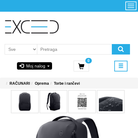
Kategorije
Početna
Akcija
Konfigurator
Kontakt
Uslovi
0
korišćenja i
Moj nalog
kupovina
GIGABYTE
RAČUNARI
Oprema
Torbe i rančevi
& STEAM
PoweredByAsus
MICROSOFT