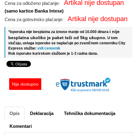
Artikal nije dostupan
Cena za odloženo plaćanje:
(samo kartice Banka Intese)
Artikal nije dostupan
Cena za gotovinsko plaćanje:
i nije
*Isporuka nije besplatna za iznose manje od 10.000 dinara
besplatna ukoliko je paket teži od 5kg ukupno.
U tom
slučaju, usluga isporuke se naplaćuje po zvaničnom cenovniku City
Express službe:
vidi cenovnik
Rok isporuke kurirskom službom je 1-3 radna dana.
Nije dostupno
Opis
Deklaracija
Tehnička dokumentacija
Komentari