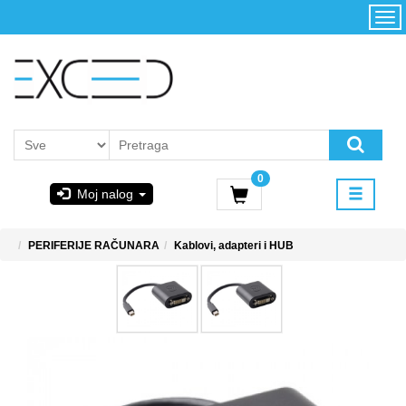
Kategorije
Početna
Akcija
Konfigurator
Kontakt
Uslovi
0
korišćenja i
Moj nalog
kupovina
GIGABYTE
PERIFERIJE RAČUNARA
Kablovi, adapteri i HUB
& STEAM
PoweredByAsus
MICROSOFT