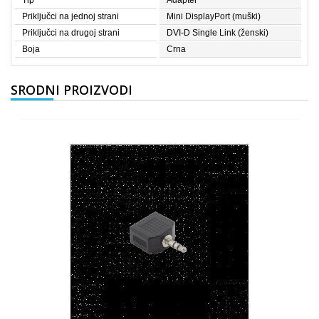
Tip
Adapter
Priključci na jednoj strani
Mini DisplayPort (muški)
Priključci na drugoj strani
DVI-D Single Link (ženski)
Boja
Crna
SRODNI PROIZVODI