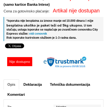
(samo kartice Banka Intese)
Artikal nije dostupan
Cena za gotovinsko plaćanje:
i nije
*Isporuka nije besplatna za iznose manje od 10.000 dinara
besplatna ukoliko je paket teži od 5kg ukupno.
U tom
slučaju, usluga isporuke se naplaćuje po zvaničnom cenovniku City
Express službe:
vidi cenovnik
Rok isporuke kurirskom službom je 1-3 radna dana.
Nije dostupno
Opis
Deklaracija
Tehnička dokumentacija
Komentari