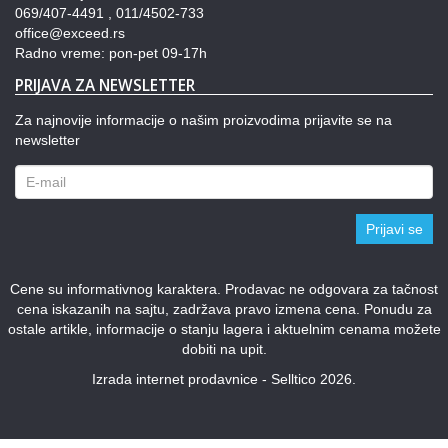
069/407-4491 , 011/4502-733
office@exceed.rs
Radno vreme: pon-pet 09-17h
PRIJAVA ZA NEWSLETTER
Za najnovije informacije o našim proizvodima prijavite se na
newsletter
Prijavi se
Cene su informativnog karaktera. Prodavac ne odgovara za tačnost
cena iskazanih na sajtu, zadržava pravo izmena cena. Ponudu za
ostale artikle, informacije o stanju lagera i aktuelnim cenama možete
dobiti na upit.
Izrada internet prodavnice - Selltico 2026.