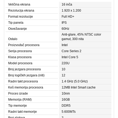
Veličina ekrana
16 inča
Rezolucija ekrana
1.920 x 1.200
Format rezolucije
Full HD+
Tip panela
IPS
Osvežavanje
60Hz
Anti-glare, 45% NTSC color
Ostalo
gamut, 300 nita
Proizvođač procesora
Intel
Serija procesora
Core Series 2
Klasa procesora
Intel Core 5
Model procesora
220U
Broj jezgara procesora
10
Broj logičkih jezgara (niti)
12
Radni takt procesora
1.4 GHz (5.0 GHz)
Keš memorija procesora
12MB Intel Smart cache
Proces izrade
10nm
Memorija (RAM)
16GB
Tip memorije
DDR5
Radni takt memorije
5.600MTs
Broj slotova
2