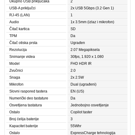
Ukupno USB priključaka
2
USB-A priključci
2x USB 5Gbps (3.2 Gen 1)
RJ-45 (LAN)
1
Audio
1x 3.5mm (izlaz i mikrofon)
Čitač kartica
SD
TPM
Da
Čitač otiska prsta
Ugrađen
Rezolucija
2.07 Megapiksela
Snimanje videa
30fps, 1.920 x 1.080
Model
FHD HDR IR
Zvučnici
2.0
Snaga
2x 2.5W
Mikrofon
Dual (ugrađeni)
Slovni raspored tastera
EN (US)
Numerički deo tastature
Da
Osvetljena tastatura
Jednobojno osvetljenje
Ostalo
Copilot taster
Broj ćelija baterije
3
Kapacitet baterije
55Whr
Ostalo
ExpressCharge tehnologija