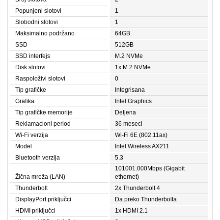
Popunjeni slotovi
1
Slobodni slotovi
1
Maksimalno podržano
64GB
SSD
512GB
SSD interfejs
M.2 NVMe
Disk slotovi
1x M.2 NVMe
Raspoloživi slotovi
0
Tip grafičke
Integrisana
Grafika
Intel Graphics
Tip grafičke memorije
Deljena
Reklamacioni period
36 meseci
Wi-Fi verzija
Wi-Fi 6E (802.11ax)
Model
Intel Wireless AX211
Bluetooth verzija
5.3
101001.000Mbps (Gigabit
Žična mreža (LAN)
ethernet)
Thunderbolt
2x Thunderbolt 4
DisplayPort priključci
Da preko Thunderbolta
HDMI priključci
1x HDMI 2.1