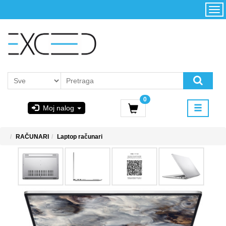
Kategorije
Početna
Akcija
Konfigurator
Kontakt
Uslovi
0
korišćenja i
Moj nalog
kupovina
GIGABYTE
RAČUNARI
Laptop računari
& STEAM
PoweredByAsus
MICROSOFT