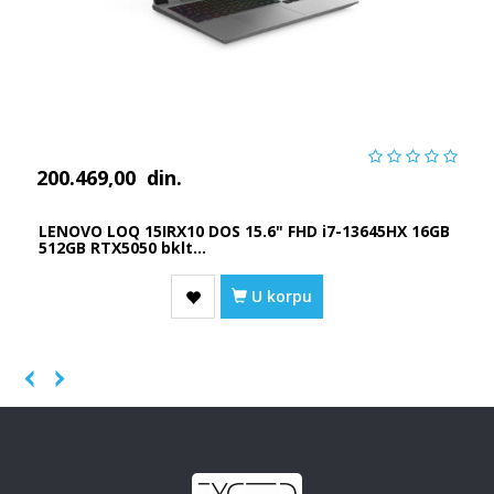
200.469,00
din.
LENOVO LOQ 15IRX10 DOS 15.6" FHD i7-13645HX 16GB
512GB RTX5050 bklt...
U korpu
Previous
Next