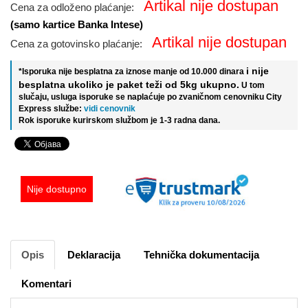
Artikal nije dostupan
Cena za odloženo plaćanje:
(samo kartice Banka Intese)
Artikal nije dostupan
Cena za gotovinsko plaćanje:
i nije
*Isporuka nije besplatna za iznose manje od 10.000 dinara
besplatna ukoliko je paket teži od 5kg ukupno.
U tom
slučaju, usluga isporuke se naplaćuje po zvaničnom cenovniku City
Express službe:
vidi cenovnik
Rok isporuke kurirskom službom je 1-3 radna dana.
Nije dostupno
Opis
Deklaracija
Tehnička dokumentacija
Komentari