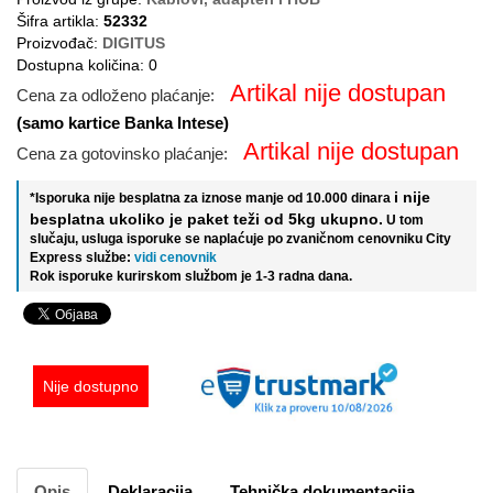
Šifra artikla:
52332
Proizvođač:
DIGITUS
Dostupna količina: 0
Artikal nije dostupan
Cena za odloženo plaćanje:
(samo kartice Banka Intese)
Artikal nije dostupan
Cena za gotovinsko plaćanje:
i nije
*Isporuka nije besplatna za iznose manje od 10.000 dinara
besplatna ukoliko je paket teži od 5kg ukupno.
U tom
slučaju, usluga isporuke se naplaćuje po zvaničnom cenovniku City
Express službe:
vidi cenovnik
Rok isporuke kurirskom službom je 1-3 radna dana.
Nije dostupno
Opis
Deklaracija
Tehnička dokumentacija