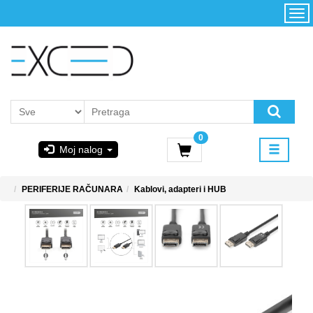
Kategorije
Početna
Akcija
Konfigurator
Kontakt
Uslovi
0
korišćenja i
Moj nalog
kupovina
GIGABYTE
PERIFERIJE RAČUNARA
Kablovi, adapteri i HUB
& STEAM
PoweredByAsus
MICROSOFT