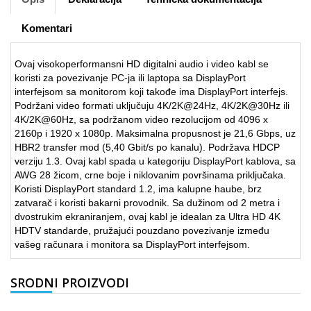
Komentari
Ovaj visokoperformansni HD digitalni audio i video kabl se
koristi za povezivanje PC-ja ili laptopa sa DisplayPort
interfejsom sa monitorom koji takođe ima DisplayPort interfejs.
Podržani video formati uključuju 4K/2K@24Hz, 4K/2K@30Hz ili
4K/2K@60Hz, sa podržanom video rezolucijom od 4096 x
2160p i 1920 x 1080p. Maksimalna propusnost je 21,6 Gbps, uz
HBR2 transfer mod (5,40 Gbit/s po kanalu). Podržava HDCP
verziju 1.3. Ovaj kabl spada u kategoriju DisplayPort kablova, sa
AWG 28 žicom, crne boje i niklovanim površinama priključaka.
Koristi DisplayPort standard 1.2, ima kalupne haube, brz
zatvarač i koristi bakarni provodnik. Sa dužinom od 2 metra i
dvostrukim ekraniranjem, ovaj kabl je idealan za Ultra HD 4K
HDTV standarde, pružajući pouzdano povezivanje između
vašeg računara i monitora sa DisplayPort interfejsom.
SRODNI PROIZVODI