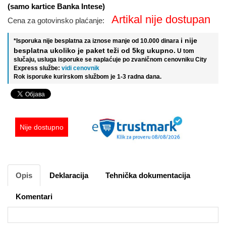
(samo kartice Banka Intese)
Artikal nije dostupan
Cena za gotovinsko plaćanje:
i nije
*Isporuka nije besplatna za iznose manje od 10.000 dinara
besplatna ukoliko je paket teži od 5kg ukupno.
U tom
slučaju, usluga isporuke se naplaćuje po zvaničnom cenovniku City
Express službe:
vidi cenovnik
Rok isporuke kurirskom službom je 1-3 radna dana.
Nije dostupno
Opis
Deklaracija
Tehnička dokumentacija
Komentari