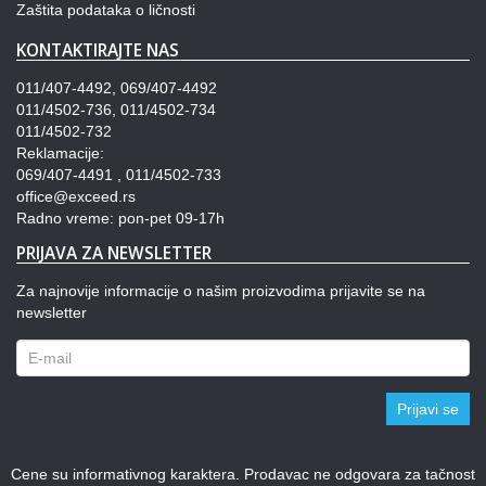
Zaštita podataka o ličnosti
KONTAKTIRAJTE NAS
011/407-4492, 069/407-4492
011/4502-736, 011/4502-734
011/4502-732
Reklamacije:
069/407-4491 , 011/4502-733
office@exceed.rs
Radno vreme: pon-pet 09-17h
PRIJAVA ZA NEWSLETTER
Za najnovije informacije o našim proizvodima prijavite se na
newsletter
Prijavi se
Cene su informativnog karaktera. Prodavac ne odgovara za tačnost