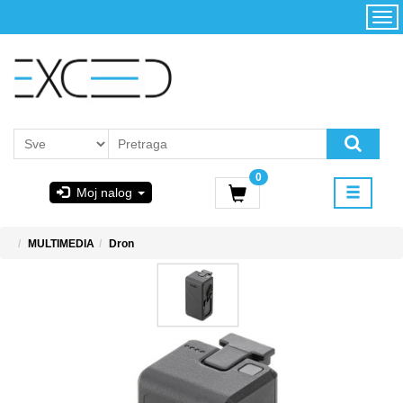
Kategorije
Početna
Akcija
Konfigurator
Kontakt
Uslovi
0
korišćenja i
Moj nalog
kupovina
GIGABYTE
MULTIMEDIA
Dron
& STEAM
PoweredByAsus
MICROSOFT