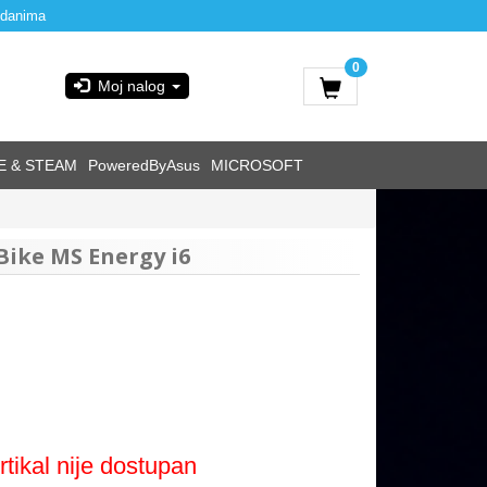
 danima
0
Moj nalog
E & STEAM
PoweredByAsus
MICROSOFT
eBike MS Energy i6
rtikal nije dostupan