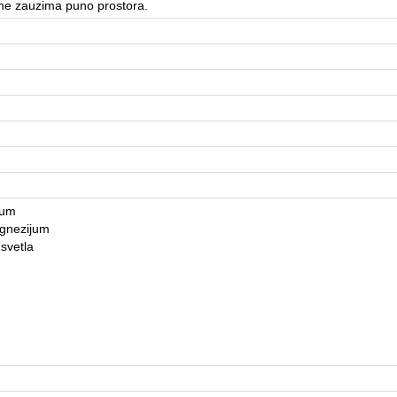
 ne zauzima puno prostora.
ijum
agnezijum
 svetla