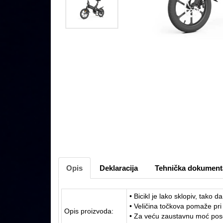
Opis
Deklaracija
Tehnička dokument
• Bicikl je lako sklopiv, tako d
• Veličina točkova pomaže pri 
Opis proizvoda:
• Za veću zaustavnu moć pos