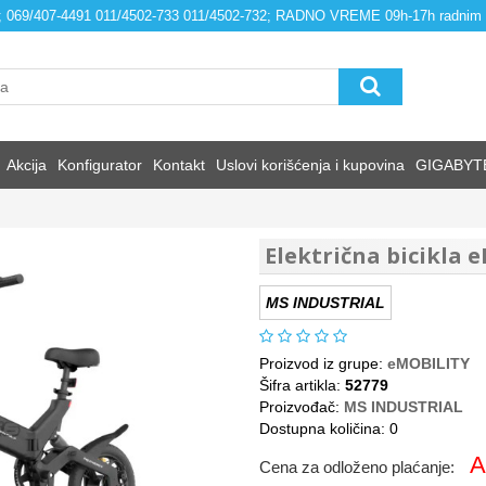
4; 069/407-4491 011/4502-733 011/4502-732; RADNO VREME 09h-17h radnim
Akcija
Konfigurator
Kontakt
Uslovi korišćenja i kupovina
GIGABYT
Električna bicikla 
MS INDUSTRIAL
Proizvod iz grupe:
eMOBILITY
Šifra artikla:
52779
Proizvođač:
MS INDUSTRIAL
Dostupna količina: 0
A
Cena za odloženo plaćanje: