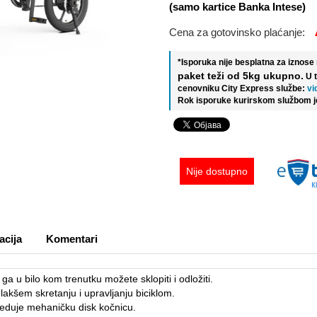
(samo kartice Banka Intese)
Cena za gotovinsko plaćanje:
*Isporuka nije besplatna za iznos
paket teži od 5kg ukupno.
U 
cenovniku City Express službe:
vi
Rok isporuke kurirskom službom j
Nije dostupno
acija
Komentari
a ga u bilo kom trenutku možete sklopiti i odložiti.
lakšem skretanju i upravljanju biciklom.
eduje mehaničku disk kočnicu.