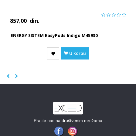
857,00
din.
ENERGY SISTEM EasyPods Indigo M45930
U korpu
Previous
Next
Pratite nas na društvenim mrežama