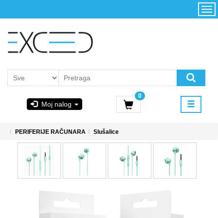
Kategorije
Početna
Akcija
Konfigurator
Kontakt
Uslovi
0
korišćenja i
Moj nalog
kupovina
GIGABYTE
PERIFERIJE RAČUNARA
Slušalice
& STEAM
PoweredByAsus
MICROSOFT