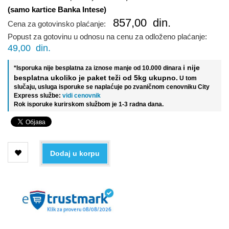
(samo kartice Banka Intese)
857,00
din.
Cena za gotovinsko plaćanje:
Popust za gotovinu u odnosu na cenu za odloženo plaćanje:
49,00
din.
i nije
*Isporuka nije besplatna za iznose manje od 10.000 dinara
besplatna ukoliko je paket teži od 5kg ukupno.
U tom
slučaju, usluga isporuke se naplaćuje po zvaničnom cenovniku City
Express službe:
vidi cenovnik
Rok isporuke kurirskom službom je 1-3 radna dana.
Dodaj u korpu