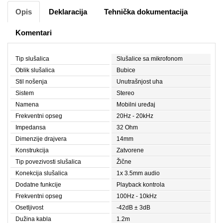
Opis
Deklaracija
Tehnička dokumentacija
Komentari
Tip slušalica
Slušalice sa mikrofonom
Oblik slušalica
Bubice
Stil nošenja
Unutrašnjost uha
Sistem
Stereo
Namena
Mobilni uređaj
Frekventni opseg
20Hz - 20kHz
Impedansa
32 Ohm
Dimenzije drajvera
14mm
Konstrukcija
Zatvorene
Tip povezivosti slušalica
Žične
Konekcija slušalica
1x 3.5mm audio
Dodatne funkcije
Playback kontrola
Frekventni opseg
100Hz - 10kHz
Osetljivost
-42dB ± 3dB
Dužina kabla
1.2m