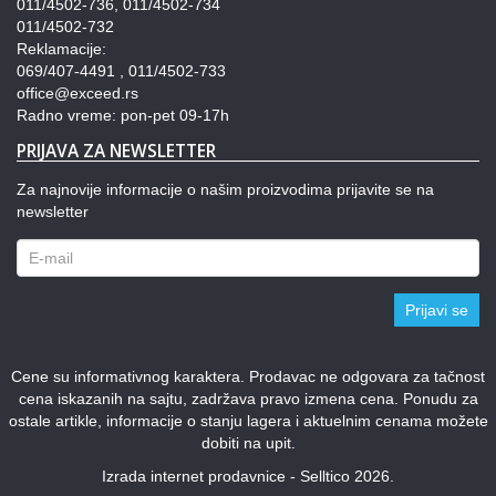
011/4502-736, 011/4502-734
011/4502-732
Reklamacije:
069/407-4491 , 011/4502-733
office@exceed.rs
Radno vreme: pon-pet 09-17h
PRIJAVA ZA NEWSLETTER
Za najnovije informacije o našim proizvodima prijavite se na
newsletter
Prijavi se
Cene su informativnog karaktera. Prodavac ne odgovara za tačnost
cena iskazanih na sajtu, zadržava pravo izmena cena. Ponudu za
ostale artikle, informacije o stanju lagera i aktuelnim cenama možete
dobiti na upit.
Izrada internet prodavnice - Selltico 2026.