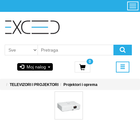
Kategorije
Početna
Akcija
Konfigurator
Kontakt
Uslovi
0
korišćenja i
Moj nalog
kupovina
GIGABYTE
TELEVIZORI I PROJEKTORI
Projektori i oprema
& STEAM
PoweredByAsus
MICROSOFT