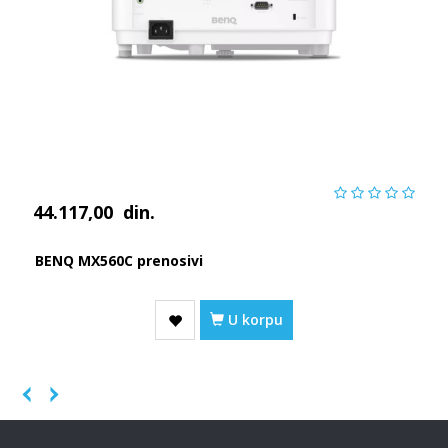
44.117,00
din.
BENQ MX560C prenosivi
U korpu
Previous
Next