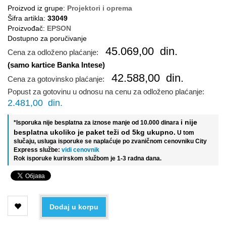
Proizvod iz grupe:
Projektori i oprema
Šifra artikla:
33049
Proizvođač:
EPSON
Dostupno za poručivanje
45.069,00
din.
Cena za odloženo plaćanje:
(samo kartice Banka Intese)
42.588,00
din.
Cena za gotovinsko plaćanje:
Popust za gotovinu u odnosu na cenu za odloženo plaćanje:
2.481,00
din.
i nije
*Isporuka nije besplatna za iznose manje od 10.000 dinara
besplatna ukoliko je paket teži od 5kg ukupno.
U tom
slučaju, usluga isporuke se naplaćuje po zvaničnom cenovniku City
Express službe:
vidi cenovnik
Rok isporuke kurirskom službom je 1-3 radna dana.
Dodaj u korpu