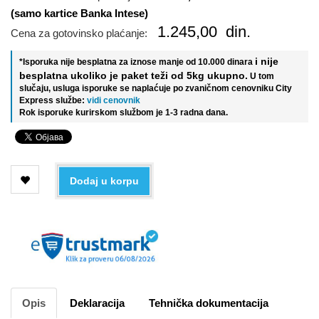
(samo kartice Banka Intese)
1.245,00
din.
Cena za gotovinsko plaćanje:
i nije
*Isporuka nije besplatna za iznose manje od 10.000 dinara
besplatna ukoliko je paket teži od 5kg ukupno.
U tom
slučaju, usluga isporuke se naplaćuje po zvaničnom cenovniku City
Express službe:
vidi cenovnik
Rok isporuke kurirskom službom je 1-3 radna dana.
Dodaj u korpu
Opis
Deklaracija
Tehnička dokumentacija