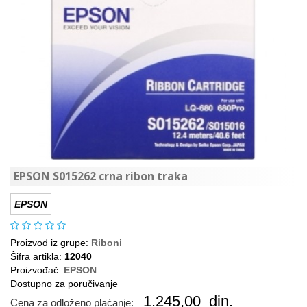
EPSON S015262 crna ribon traka
EPSON
Proizvod iz grupe:
Riboni
Šifra artikla:
12040
Proizvođač:
EPSON
Dostupno za poručivanje
1.245,00
din.
Cena za odloženo plaćanje: