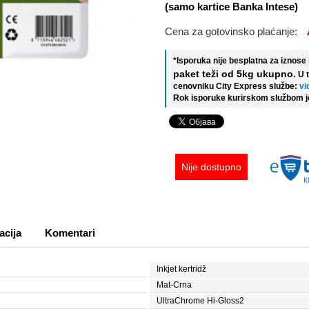
(samo kartice Banka Intese)
Cena za gotovinsko plaćanje:
*Isporuka nije besplatna za iznos
paket teži od 5kg ukupno.
U 
cenovniku City Express službe:
vi
Rok isporuke kurirskom službom j
Nije dostupno
acija
Komentari
Inkjet kertridž
Mat-Crna
UltraChrome Hi-Gloss2