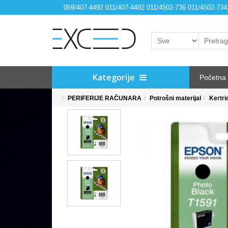
069/407-4492 011/407-4492 011/4502-736 011/4502-73
Kategorije
Početna
PERIFERIJE RAČUNARA
Potrošni materijal
Kertri