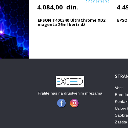
4.084,00
din.
4.4
EPSON T40C340 UltraChrome XD2
EPSO
magenta 26ml kertridž
STRAN
Vesti
Pratite nas na društvenim mrežama
Brendo
Kontak
Uslovi 
Saobraz
Zaštita