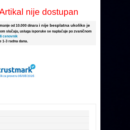
Artikal nije dostupan
i nije besplatna ukoliko je
e manje od 10.000 dinara
tom slučaju, usluga isporuke se naplaćuje po zvaničnom
di cenovnik
e 1-3 radna dana.