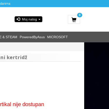
 danima
0
Moj nalog
E & STEAM
PoweredByAsus
MICROSOFT
ni kertridž
rtikal nije dostupan