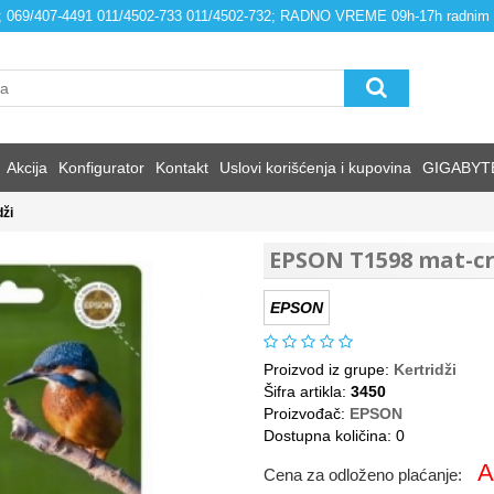
4; 069/407-4491 011/4502-733 011/4502-732; RADNO VREME 09h-17h radnim
Akcija
Konfigurator
Kontakt
Uslovi korišćenja i kupovina
GIGABYT
dži
EPSON T1598 mat-cr
EPSON
Proizvod iz grupe:
Kertridži
Šifra artikla:
3450
Proizvođač:
EPSON
Dostupna količina: 0
A
Cena za odloženo plaćanje: