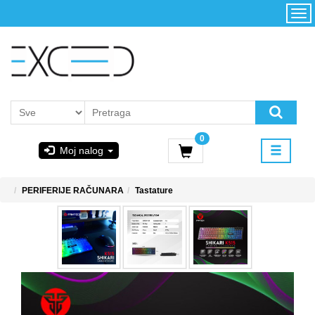
Kategorije
Početna
Akcija
Konfigurator
Kontakt
Uslovi
0
korišćenja i
Moj nalog
kupovina
GIGABYTE
PERIFERIJE RAČUNARA
Tastature
& STEAM
PoweredByAsus
MICROSOFT