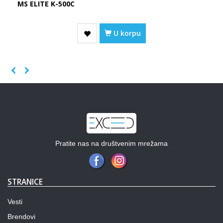
MS ELITE K-500C
U korpu
Previous
Next
Pratite nas na društvenim mrežama
STRANICE
Vesti
Brendovi