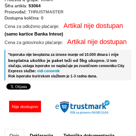
Šifra artikla:
53064
Proizvođač:
THRUSTMASTER
Dostupna količina: 0
Artikal nije dostupan
Cena za odloženo plaćanje:
(samo kartice Banka Intese)
Artikal nije dostupan
Cena za gotovinsko plaćanje:
i nije
*Isporuka nije besplatna za iznose manje od 10.000 dinara
besplatna ukoliko je paket teži od 5kg ukupno.
U tom
slučaju, usluga isporuke se naplaćuje po zvaničnom cenovniku City
Express službe:
vidi cenovnik
Rok isporuke kurirskom službom je 1-3 radna dana.
Nije dostupno
Opis
Deklaracija
Tehnička dokumentacija