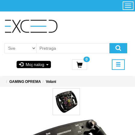
Kategorije
Početna
Akcija
Konfigurator
Kontakt
Uslovi
0
korišćenja i
Moj nalog
kupovina
GIGABYTE
GAMING OPREMA
Volani
& STEAM
PoweredByAsus
MICROSOFT