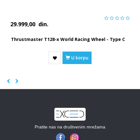
29.999,00
din.
Thrustmaster T128-x World Racing Wheel - Type C
U korpu
Previous
Next
Pratite nas na društvenim mrežama